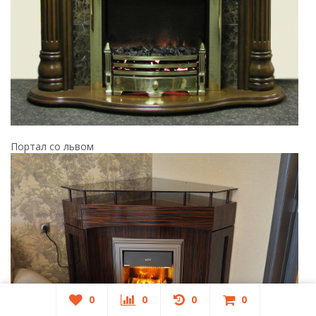
Портал со львом
0
0
0
0