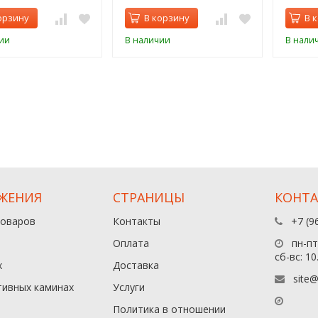
орзину
В корзину
В 
ии
В наличии
В нали
ЖЕНИЯ
СТРАНИЦЫ
КОНТ
товаров
Контакты
+7 (9
Оплата
пн-пт:
сб-вс: 10
х
Доставка
site@
тивных каминах
Услуги
Политика в отношении