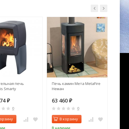
ельная печь
Печь камин Мета MetaFire
Печь 
is Smarty
Неман
Теплод
чугун
174
63 460
17 1
₽
₽
0
0
корзину
В корзину
В 
чии
В наличии
В нал