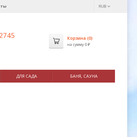
кты
RUB
 2745
Корзина (
0
)
на сумму
0
₽
ДЛЯ САДА
БАНЯ, САУНА