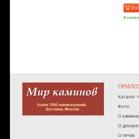
орзину
В корзину
В к
ии
В наличии
В налич
ПРИЛО
Каталог 
Фото
О камина
О декора
О печах