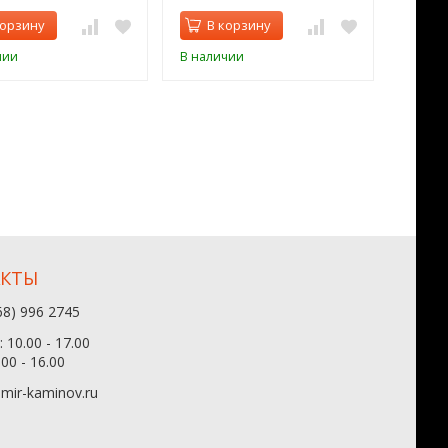
корзину
В корзину
В 
чии
В наличии
В нал
АКТЫ
68) 996 2745
 10.00 - 17.00
.00 - 16.00
mir-kaminov.ru