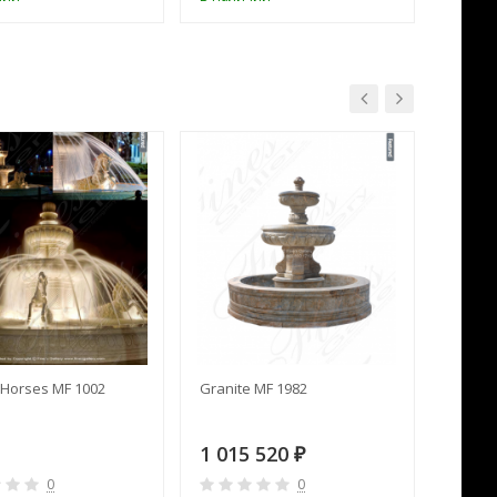
Horses MF 1002
Granite MF 1982
Cream 
1 015 520
391 
₽
0
0