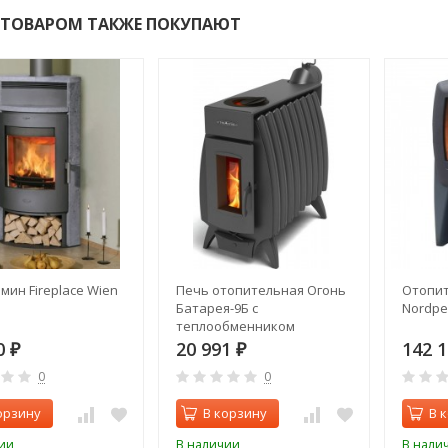
 ТОВАРОМ ТАКЖЕ ПОКУПАЮТ
мин Fireplace Wien
Печь отопительная Огонь
Отопит
Батарея-9Б с
Nordpe
теплообменником
0
20 991
142 
₽
₽
0
0
орзину
В корзину
В 
ии
В наличии
В нали