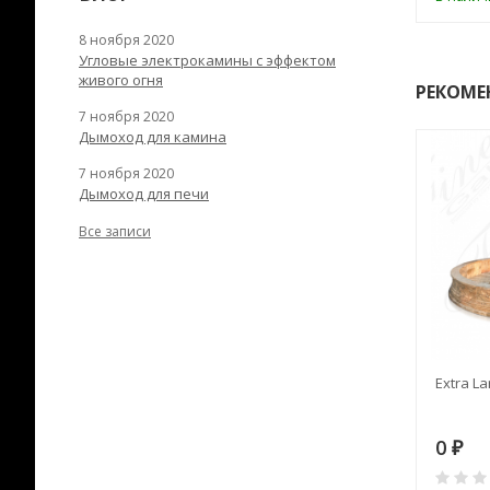
8 ноября 2020
Угловые электрокамины с эффектом
живого огня
РЕКОМЕ
7 ноября 2020
Дымоход для камина
7 ноября 2020
Дымоход для печи
Все записи
RANEK/10
Дымоход TONA с
Extra La
вентиляцией D=200L длина
6 м
28
73 982
0
₽
₽
₽
0
0