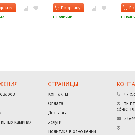
орзину
В корзину
В 
ии
В наличии
В нали
ЖЕНИЯ
СТРАНИЦЫ
КОНТ
товаров
Контакты
+7 (9
Оплата
пн-пт:
сб-вс: 10
х
Доставка
site@
тивных каминах
Услуги
Политика в отношении