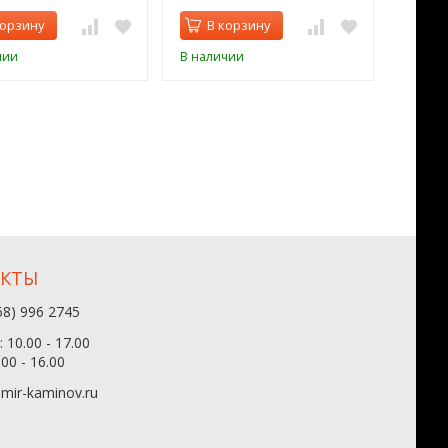
корзину
В корзину
В 
чии
В наличии
В нал
АКТЫ
68) 996 2745
 10.00 - 17.00
.00 - 16.00
mir-kaminov.ru