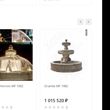
Horses MF 1002
Granite MF 1982
Cream 
1 015 520
391 
₽
0
0