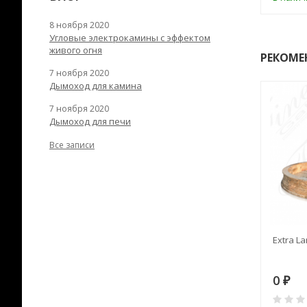
8 ноября 2020
Угловые электрокамины с эффектом
живого огня
РЕКОМЕ
7 ноября 2020
Дымоход для камина
7 ноября 2020
Дымоход для печи
Все записи
RANEK/10
Дымоход TONA с
Extra La
вентиляцией D=200L длина
6 м
28
73 982
0
₽
₽
₽
0
0