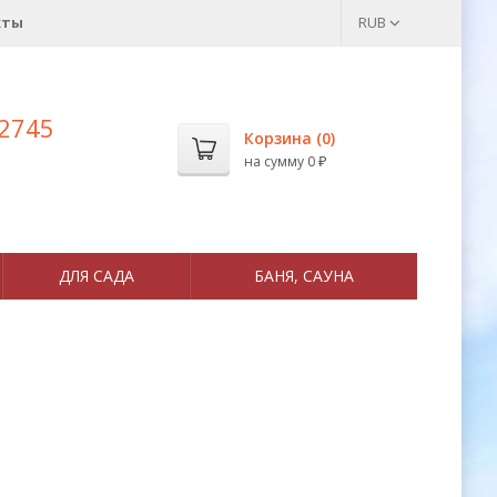
кты
RUB
 2745
Корзина (
0
)
на сумму
0
₽
ДЛЯ САДА
БАНЯ, САУНА