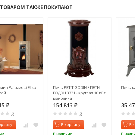
 ТОВАРОМ ТАКЖЕ ПОКУПАЮТ
ин Palazzetti Elisa
Печь PETIT GODIN / ПЕТИ
Печь к
кой
ГОДЭН 3721 - круглая 10 кВт
майолика
15
154 813
35 4
₽
₽
0
0
орзину
В корзину
В 
ии
В наличии
В нали