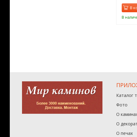
орзину
В корзину
В к
ии
В наличии
В налич
ПРИЛО
Каталог 
Фото
О камина
О декора
О печах