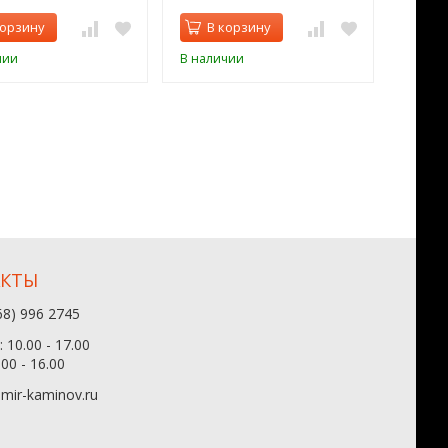
корзину
В корзину
В 
чии
В наличии
В нал
АКТЫ
68) 996 2745
 10.00 - 17.00
.00 - 16.00
mir-kaminov.ru