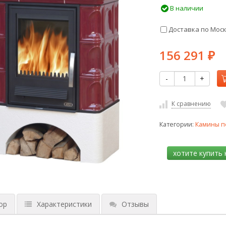
В наличии
Доставка по Мос
156 291
₽
-
+
К сравнению
Категории:
Камины п
ор
Характеристики
Отзывы