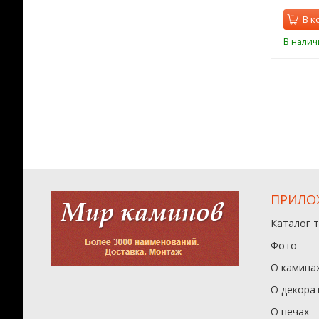
орзину
В корзину
В к
ии
В наличии
В налич
ПРИЛО
Каталог 
Фото
О камина
О декора
О печах