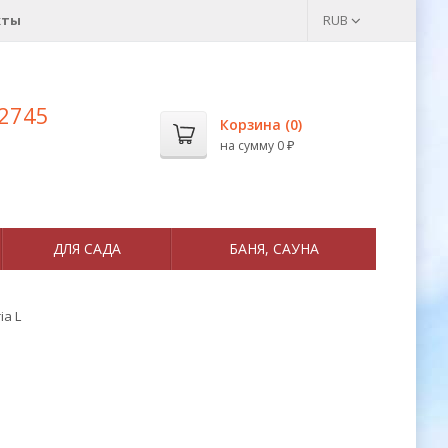
кты
RUB
 2745
Корзина (
0
)
на сумму
0
₽
ДЛЯ САДА
БАНЯ, САУНА
ia L