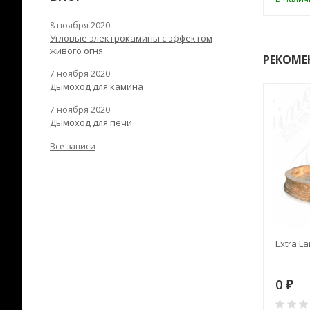
8 ноября 2020
Угловые электрокамины с эффектом
живого огня
РЕКОМЕ
7 ноября 2020
Дымоход для камина
7 ноября 2020
Дымоход для печи
Все записи
RANEK/10
Дымоход TONA с
Extra La
вентиляцией D=200L длина
6 м
28
73 982
0
₽
₽
₽
0
0