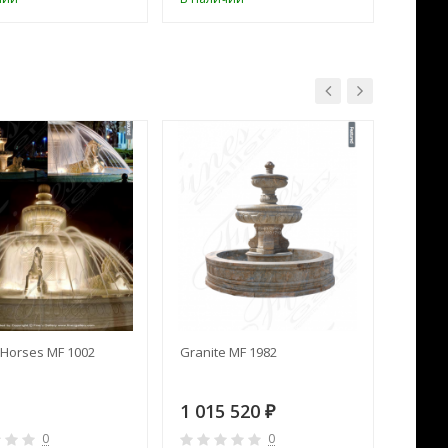
Horses MF 1002
Granite MF 1982
Cream 
1 015 520
391 
₽
0
0