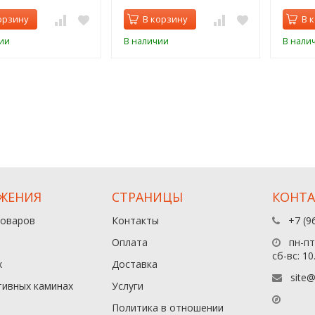
орзину
В корзину
В 
ии
В наличии
В нали
ЖЕНИЯ
СТРАНИЦЫ
КОНТ
товаров
Контакты
+7 (9
Оплата
пн-пт:
сб-вс: 10
х
Доставка
site@
тивных каминах
Услуги
Политика в отношении