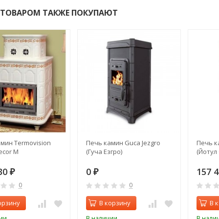
 ТОВАРОМ ТАКЖЕ ПОКУПАЮТ
мин Termovision
Печь камин Guca Jezgro
Печь ка
ecor M
(Гуча Езгро)
(Йотул 
30
0
157 
₽
₽
0
0
орзину
В корзину
В 
ии
В наличии
В нали