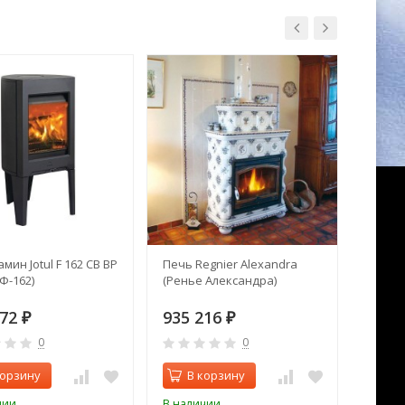
мин Jotul F 162 CB BP
Печь Regnier Alexandra
Печь 
Ф-162)
(Ренье Александра)
Hergom
472
935 216
128 
₽
₽
0
0
корзину
В корзину
В 
чии
В наличии
В нал