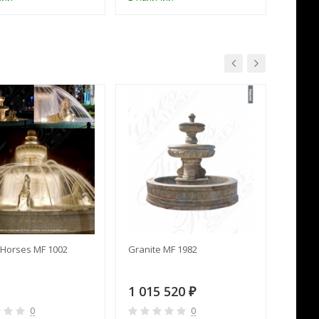
Horses MF 1002
Granite MF 1982
Cream 
1 015 520
391 
₽
0
0