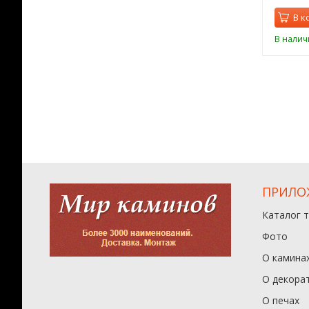
орзину
В корзину
В к
ии
В наличии
В налич
ПРИЛО
Каталог 
Фото
О камина
О декора
О печах