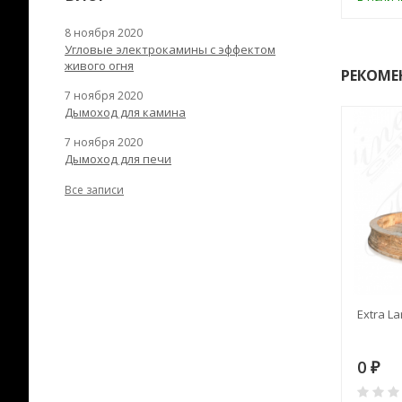
8 ноября 2020
Угловые электрокамины с эффектом
живого огня
РЕКОМЕ
7 ноября 2020
Дымоход для камина
7 ноября 2020
Дымоход для печи
Все записи
RANEK/10
Дымоход TONA с
Extra La
вентиляцией D=200L длина
6 м
28
73 982
0
₽
₽
₽
0
0