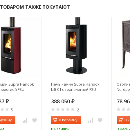
 ТОВАРОМ ТАКЖЕ ПОКУПАЮТ
амин Supra Hanook
Печь камин Supra Hanook
Отопит
хнологией FSU
Lift 01 с технологией FSU
Nordpei
87
388 050
78 9
₽
₽
0
0
орзину
В корзину
В 
ии
В наличии
В нали