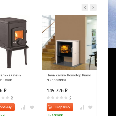
ельная печь
Печь камин Romotop Riano
Печь 
s Orion
N керамика
Thorma
66
145 726
48 0
₽
₽
0
0
корзину
В корзину
В 
чии
В наличии
В нал