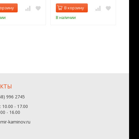
корзину
В корзину
В 
чии
В наличии
В нал
АКТЫ
68) 996 2745
 10.00 - 17.00
.00 - 16.00
mir-kaminov.ru