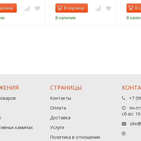
орзину
В корзину
В 
ии
В наличии
В нали
ЖЕНИЯ
СТРАНИЦЫ
КОНТ
товаров
Контакты
+7 (9
Оплата
пн-пт:
сб-вс: 10
х
Доставка
site@
тивных каминах
Услуги
Политика в отношении