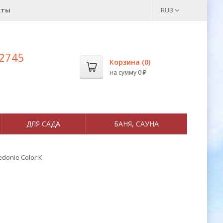
кты
RUB
 2745
Корзина (
0
)
на сумму
0
₽
ДЛЯ САДА
БАНЯ, САУНА
donie Color К