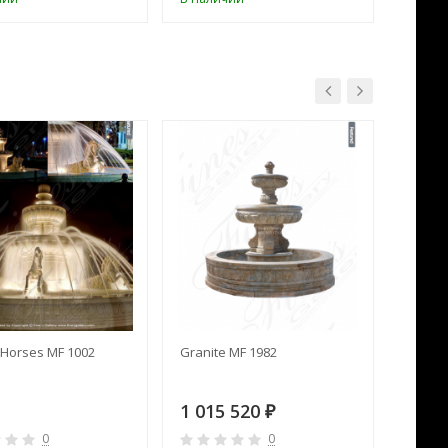
Horses MF 1002
Granite MF 1982
Cream 
1 015 520
391 
₽
0
0