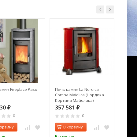
амин Fireplace Paso
Печь камин La Nordica
Печь к
Cortina Maiolica (Нордика
15 kw 
Кортина Майолика)
930
357 581
402 
₽
₽
0
0
корзину
В корзину
В 
чии
В наличии
В нал