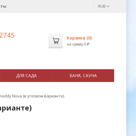
кты
RUB
 2745
Корзина (
0
)
на сумму
0
₽
ДЛЯ САДА
БАНЯ, САУНА
Keddy Nova (в угловом варианте)
арианте)