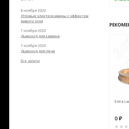
8 ноября 2020
Угловые электрокамины с эффектом
живого огня
РЕКОМЕ
7 ноября 2020
Дымоход для камина
7 ноября 2020
Дымоход для печи
Все записи
RANEK/10
Дымоход TONA с
Extra La
вентиляцией D=200L длина
6 м
28
73 982
0
₽
₽
₽
0
0