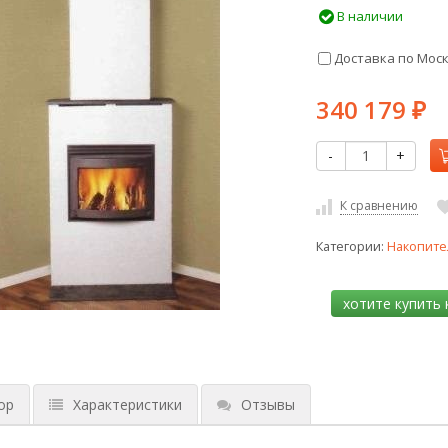
В наличии
Доставка по Мос
340 179
₽
-
+
К сравнению
Категории:
Накопите
ор
Характеристики
Отзывы