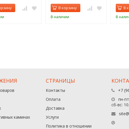
орзину
В корзину
В 
ии
В наличии
В нали
ЖЕНИЯ
СТРАНИЦЫ
КОНТ
товаров
Контакты
+7 (9
Оплата
пн-пт:
сб-вс: 10
х
Доставка
site@
тивных каминах
Услуги
Политика в отношении