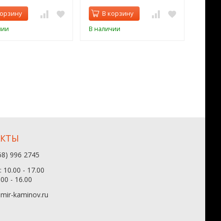
корзину
В корзину
В 
чии
В наличии
В нал
АКТЫ
68) 996 2745
 10.00 - 17.00
.00 - 16.00
mir-kaminov.ru