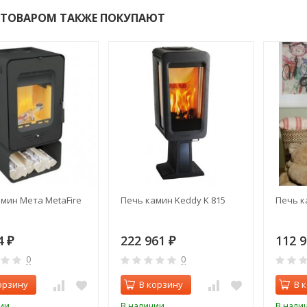
 ТОВАРОМ ТАКЖЕ ПОКУПАЮТ
мин Мета MetaFire
Печь камин Keddy K 815
Печь к
4
222 961
112 
₽
₽
0
0
орзину
В корзину
В 
ии
В наличии
В нали