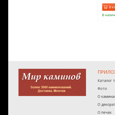
орзину
В корзину
В к
ии
В наличии
В налич
ПРИЛО
Каталог 
Фото
О камина
О декора
О печах