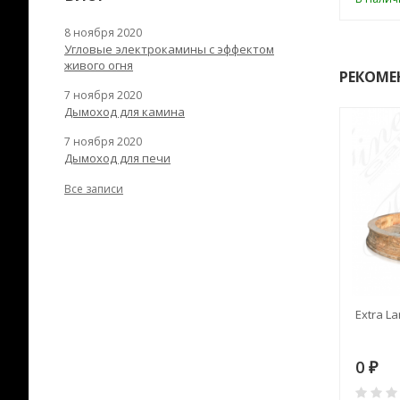
8 ноября 2020
Угловые электрокамины с эффектом
живого огня
РЕКОМЕ
7 ноября 2020
Дымоход для камина
7 ноября 2020
Дымоход для печи
Все записи
RANEK/10
Дымоход TONA с
Extra La
вентиляцией D=200L длина
6 м
28
73 982
0
₽
₽
₽
0
0