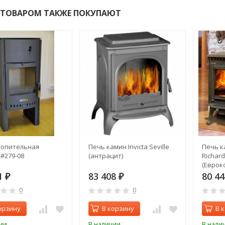
 ТОВАРОМ ТАКЖЕ ПОКУПАЮТ
топительная
Печь камин Invicta Seville
Печь к
#279-08
(антрацит)
Richard
(Еврок
античн
1
83 408
80 4
₽
₽
0
0
орзину
В корзину
В 
ии
В наличии
В нали