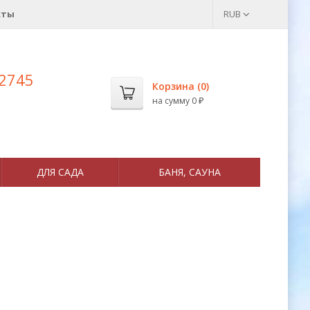
кты
RUB
 2745
Корзина (
0
)
на сумму
0
₽
ДЛЯ САДА
БАНЯ, САУНА