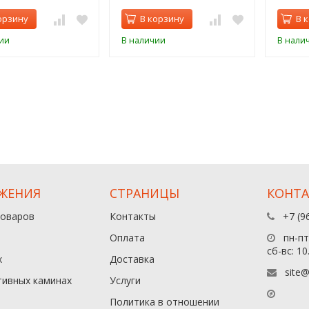
орзину
В корзину
В 
ии
В наличии
В нали
ЖЕНИЯ
СТРАНИЦЫ
КОНТ
товаров
Контакты
+7 (9
Оплата
пн-пт:
сб-вс: 10
х
Доставка
site@
тивных каминах
Услуги
Политика в отношении