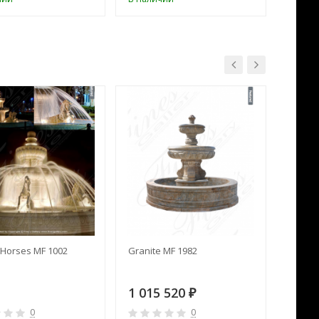
Horses MF 1002
Granite MF 1982
Cream 
1 015 520
391 
₽
0
0