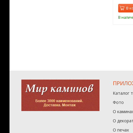
орзину
В корзину
В к
ии
В наличии
В налич
ПРИЛО
Каталог 
Фото
О камина
О декора
О печах