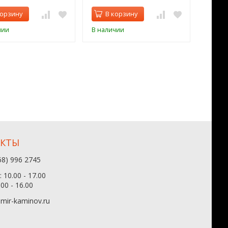
корзину
В корзину
В 
чии
В наличии
В нал
АКТЫ
68) 996 2745
 10.00 - 17.00
.00 - 16.00
mir-kaminov.ru