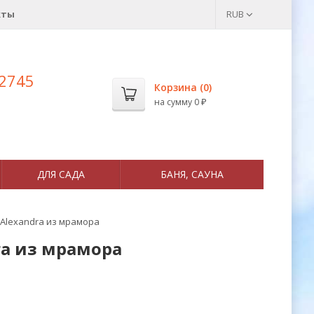
кты
RUB
 2745
Корзина (
0
)
на сумму
0
₽
ДЛЯ САДА
БАНЯ, САУНА
 Alexandra из мрамора
ra из мрамора