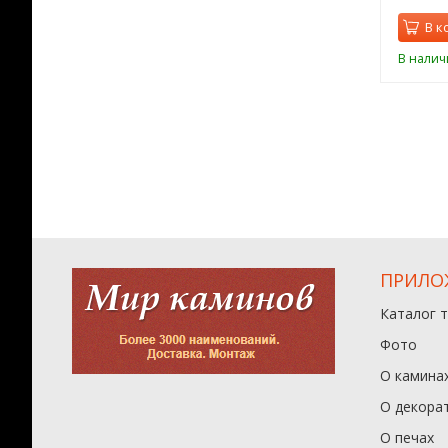
орзину
В корзину
В к
ии
В наличии
В налич
ПРИЛО
Каталог 
Фото
О камина
О декора
О печах