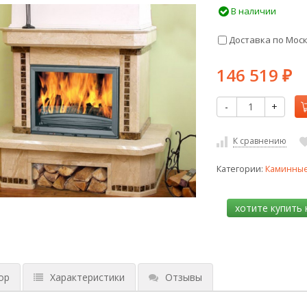
В наличии
Доставка по Мос
146 519
₽
-
+
К сравнению
Категории:
Каминные
ор
Характеристики
Отзывы