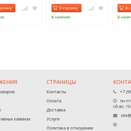
орзину
В корзину
В 
ии
В наличии
В нали
ЖЕНИЯ
СТРАНИЦЫ
КОНТ
товаров
Контакты
+7 (9
Оплата
пн-пт:
сб-вс: 10
х
Доставка
site@
тивных каминах
Услуги
Политика в отношении