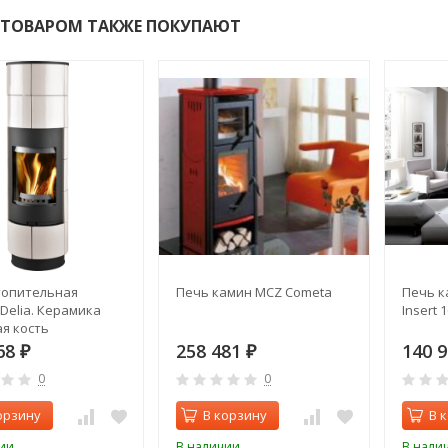
 ТОВАРОМ ТАКЖЕ ПОКУПАЮТ
топительная
Печь камин MCZ Cometa
Печь к
Delia. Керамика
Insert 1
я кость
68
258 481
140 
₽
₽
0
0
орзину
В корзину
В 
ии
В наличии
В нали