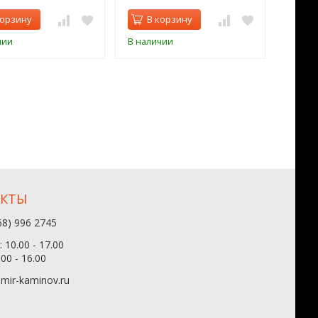
корзину
В корзину
В 
чии
В наличии
В нал
АКТЫ
68) 996 2745
 10.00 - 17.00
.00 - 16.00
mir-kaminov.ru