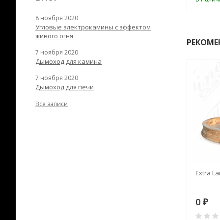
8 ноября 2020
Угловые электрокамины с эффектом
живого огня
РЕКОМЕ
7 ноября 2020
Дымоход для камина
7 ноября 2020
Дымоход для печи
Все записи
RANEK/10
Дымоход TONA с
Extra La
вентиляцией D=200L длина
6 м
28
73 982
0
₽
₽
₽
0
0