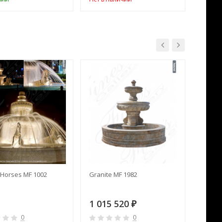
Horses MF 1002
Granite MF 1982
Cream 
1 015 520
391 
₽
0
0