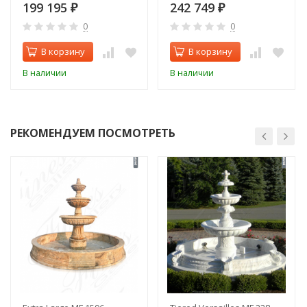
Дачвест большая)
199 195
242 749
₽
₽
0
0
В корзину
В корзину
В наличии
В наличии
РЕКОМЕНДУЕМ ПОСМОТРЕТЬ