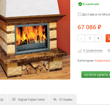
В наличии
Доставка по Мос
67 086
₽
-
+
К сравнению
Категории:
Каминные
ор
Характеристики
Отзывы