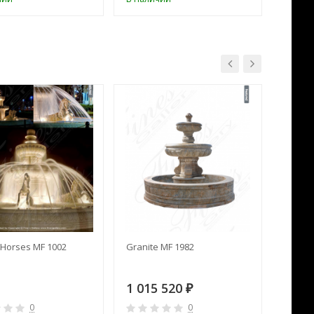
Horses MF 1002
Granite MF 1982
Cream 
1 015 520
391 
₽
0
0