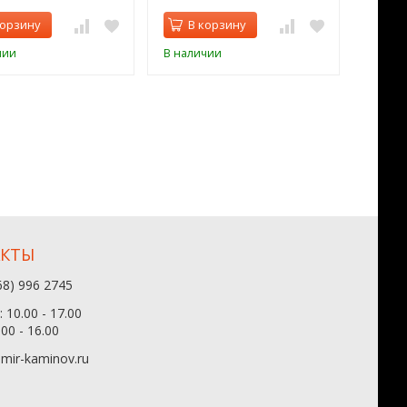
корзину
В корзину
В 
чии
В наличии
В нал
АКТЫ
68) 996 2745
 10.00 - 17.00
.00 - 16.00
mir-kaminov.ru