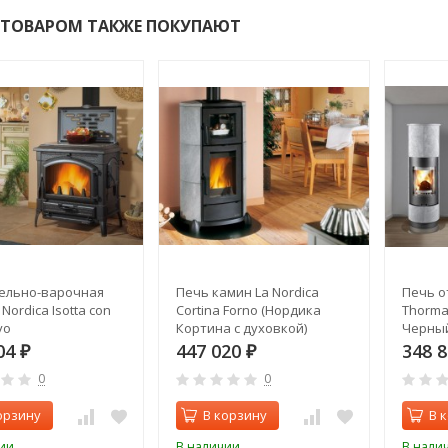
 ТОВАРОМ ТАКЖЕ ПОКУПАЮТ
ельно-варочная
Печь камин La Nordica
Печь о
Nordica Isotta con
Cortina Forno (Нордика
Thorma 
vo
Кортина с духовкой)
Черный
04
447 020
348 
₽
₽
0
0
орзину
В корзину
В 
ии
В наличии
В нали