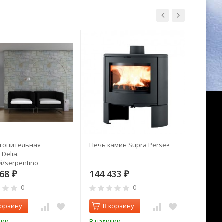
топительная
Печь камин Supra Persee
Печь 
Delia.
отопл
/serpentino
Акватэ
868
144 433
53 5
₽
₽
0
0
корзину
В корзину
В 
чии
В наличии
Нет в 