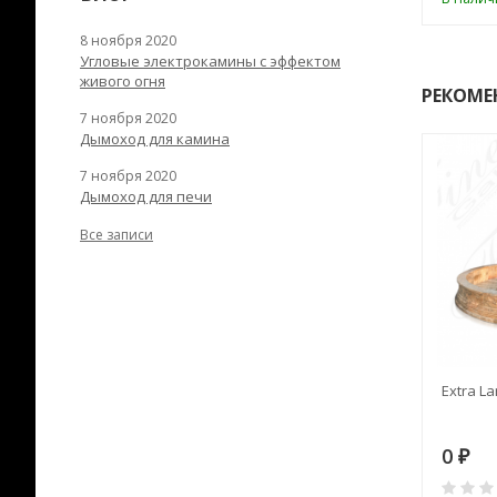
8 ноября 2020
Угловые электрокамины с эффектом
живого огня
РЕКОМЕ
7 ноября 2020
Дымоход для камина
7 ноября 2020
Дымоход для печи
Все записи
RANEK/10
Дымоход TONA с
Extra La
вентиляцией D=200L длина
6 м
28
73 982
0
₽
₽
₽
0
0