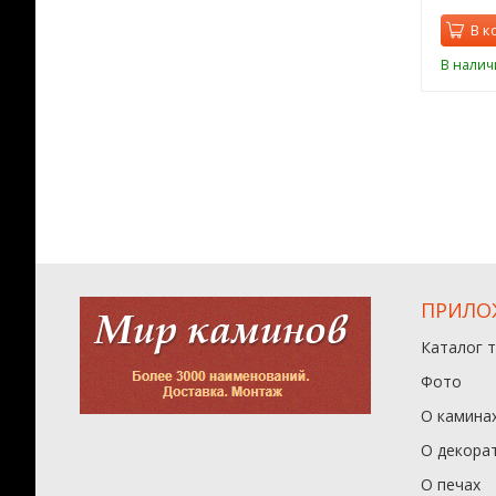
орзину
В корзину
В к
ии
В наличии
В налич
ПРИЛО
Каталог 
Фото
О камина
О декора
О печах