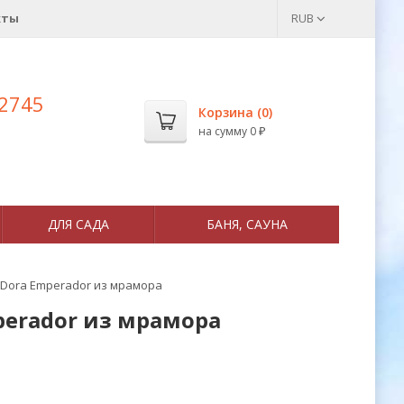
кты
RUB
 2745
Корзина (
0
)
на сумму
0
₽
ДЛЯ САДА
БАНЯ, САУНА
 Dora Emperador из мрамора
perador из мрамора