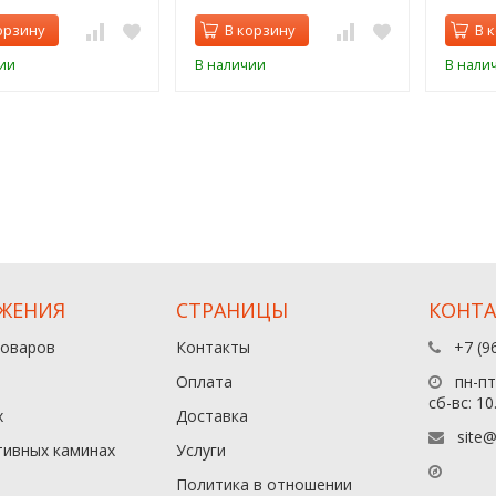
орзину
В корзину
В 
ии
В наличии
В нали
ЖЕНИЯ
СТРАНИЦЫ
КОНТ
товаров
Контакты
+7 (9
Оплата
пн-пт:
сб-вс: 10
х
Доставка
site@
тивных каминах
Услуги
Политика в отношении