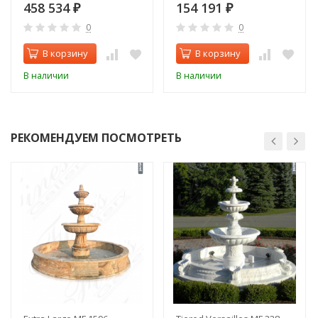
TermoCucinotta DSA Nero
458 534
154 191
₽
₽
0
0
В корзину
В корзину
В наличии
В наличии
РЕКОМЕНДУЕМ ПОСМОТРЕТЬ