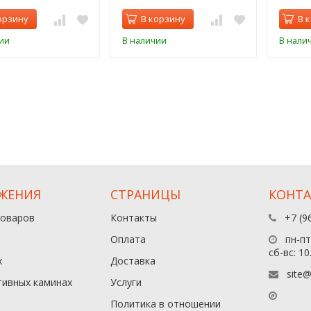
орзину
В корзину
В 
ии
В наличии
В нали
ЖЕНИЯ
СТРАНИЦЫ
КОНТ
товаров
Контакты
+7 (9
Оплата
пн-пт:
сб-вс: 10
х
Доставка
site@
тивных каминах
Услуги
Политика в отношении