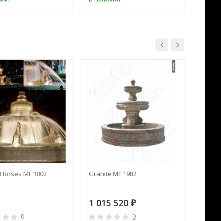
Horses MF 1002
Granite MF 1982
Cream 
1 015 520
391 
₽
0
0