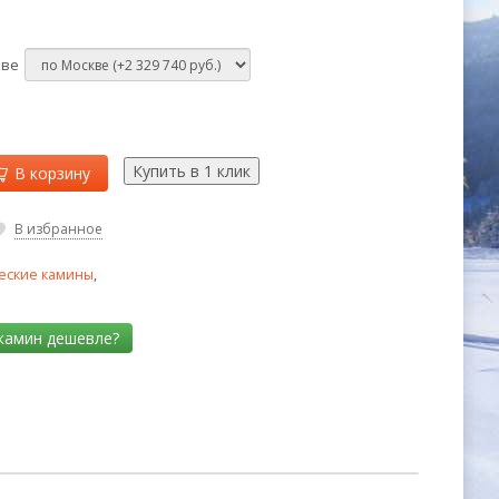
кве
В корзину
В избранное
еские камины
,