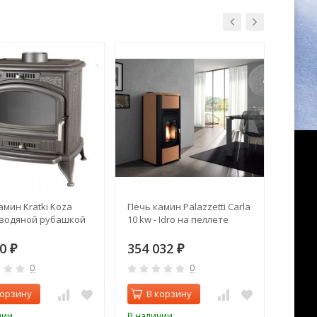
амин Kratki Koza
Печь камин Palazzetti Carla
Печь P
 водяной рубашкой
10 kw - Idro на пеллете
ГОДЭН 
антра
80
354 032
86 6
₽
₽
0
0
корзину
В корзину
В 
чии
В наличии
В нал