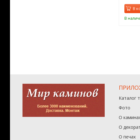
орзину
В корзину
В к
ии
В наличии
В налич
ПРИЛО
Каталог 
Фото
О камина
О декора
О печах