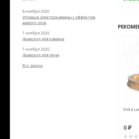
8 ноября 2020
Угловые электрокамины с эффектом
живого огня
РЕКОМЕ
7 ноября 2020
Дымоход для камина
7 ноября 2020
Дымоход для печи
Все записи
RANEK/10
Дымоход TONA с
Extra La
вентиляцией D=200L длина
6 м
28
73 982
0
₽
₽
₽
0
0