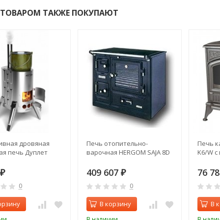
 ТОВАРОМ ТАКЖЕ ПОКУПАЮТ
ивная дровяная
Печь отопительно-
Печь к
ая печь Дуплет
варочная HERGOM SAJA 8D
K6/W с
409 607
76 7
₽
₽
0
0
орзину
В корзину
В 
ии
В наличии
В нали