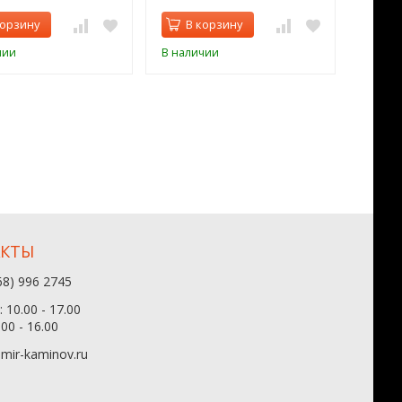
корзину
В корзину
В 
чии
В наличии
В нал
АКТЫ
68) 996 2745
 10.00 - 17.00
.00 - 16.00
mir-kaminov.ru