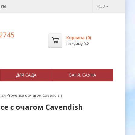
кты
RUB
 2745
Корзина (
0
)
на сумму
0
₽
ДЛЯ САДА
БАНЯ, САУНА
ал Provence с очагом Cavendish
e с очагом Cavendish