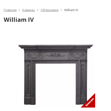
Главная
Камины
Облицовки
William IV
William IV