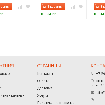
орзину
В корзину
В 
ии
В наличии
В нали
ЖЕНИЯ
СТРАНИЦЫ
КОНТ
товаров
Контакты
+7 (9
Оплата
пн-пт:
сб-вс: 10
х
Доставка
site@
тивных каминах
Услуги
Политика в отношении