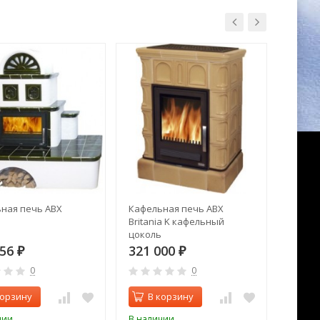
ная печь ABX
Кафельная печь ABX
Печь к
Britania K кафельный
Vogue 
цоколь
956
321 000
282 
₽
₽
0
0
корзину
В корзину
В 
чии
В наличии
В нал