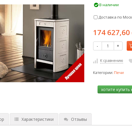
В наличии
Доставка по Мос
174 627,60
-
+
К сравнению
Категории:
Печи
ор
Характеристики
Отзывы