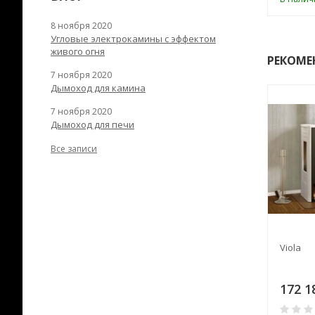
8 ноября 2020
Угловые электрокамины с эффектом
живого огня
РЕКОМЕ
7 ноября 2020
Дымоход для камина
7 ноября 2020
Дымоход для печи
Все записи
Vittoria
Viola
89
201 522
172 1
₽
₽
0
0