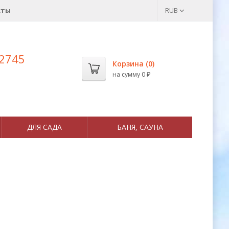
кты
RUB
 2745
Корзина (
0
)
на сумму
0
₽
ДЛЯ САДА
БАНЯ, САУНА