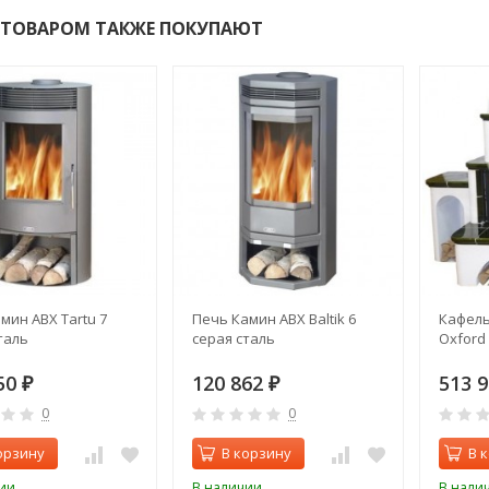
 ТОВАРОМ ТАКЖЕ ПОКУПАЮТ
мин ABX Tartu 7
Печь Камин ABX Baltik 6
Кафель
таль
серая сталь
Oxford
50
120 862
513 
₽
₽
0
0
орзину
В корзину
В 
ии
В наличии
В нали