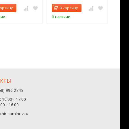
корзину
В корзину
В 
чии
В наличии
В нал
АКТЫ
68) 996 2745
 10.00 - 17.00
.00 - 16.00
mir-kaminov.ru