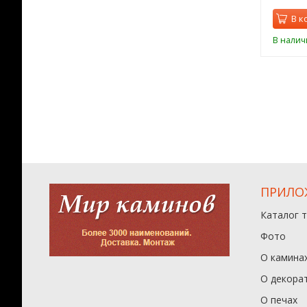
орзину
В корзину
В к
ии
В наличии
В налич
ПРИЛО
Каталог 
Фото
О камина
О декора
О печах