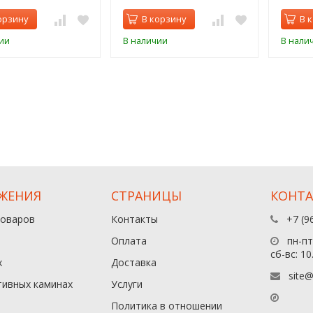
орзину
В корзину
В 
ии
В наличии
В нали
ЖЕНИЯ
СТРАНИЦЫ
КОНТ
товаров
Контакты
+7 (9
Оплата
пн-пт:
сб-вс: 10
х
Доставка
site@
тивных каминах
Услуги
Политика в отношении