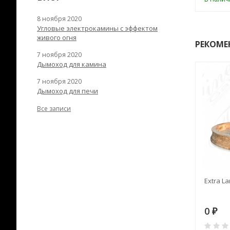
8 ноября 2020
Угловые электрокамины с эффектом
живого огня
РЕКОМЕ
7 ноября 2020
Дымоход для камина
7 ноября 2020
Дымоход для печи
Все записи
RANEK/10
Дымоход TONA с
Extra La
вентиляцией D=200L длина
6 м
28
73 982
0
₽
₽
₽
0
0