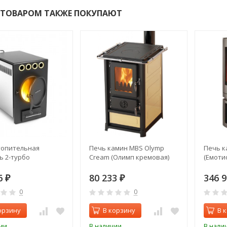
 ТОВАРОМ ТАКЖЕ ПОКУПАЮТ
топительная
Печь камин MBS Olymp
Печь к
ь 2-турбо
Cream (Олимп кремовая)
(Емоти
6
80 233
346 
₽
₽
0
0
орзину
В корзину
В 
ии
В наличии
В нали