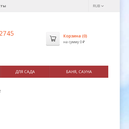
кты
RUB
 2745
Корзина (
0
)
на сумму
0
₽
ДЛЯ САДА
БАНЯ, САУНА
2