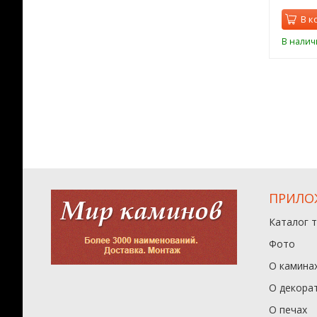
орзину
В корзину
В к
ии
В наличии
В налич
ПРИЛО
Каталог 
Фото
О камина
О декора
О печах