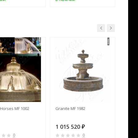
Horses MF 1002
Granite MF 1982
Cream 
1 015 520
391 
₽
0
0