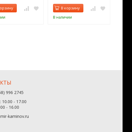
корзину
В корзину
В 
чии
В наличии
В нал
АКТЫ
68) 996 2745
 10.00 - 17.00
.00 - 16.00
mir-kaminov.ru