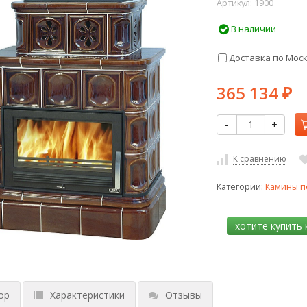
Артикул:
1900
В наличии
Доставка по Мос
365 134
₽
-
+
К сравнению
Категории:
Камины п
ор
Характеристики
Отзывы