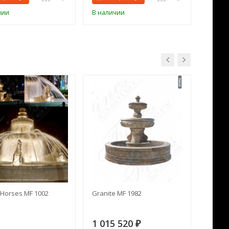
чии
В наличии
В нал
Horses MF 1002
Granite MF 1982
Cream 
1 015 520
391 
₽