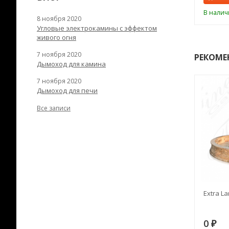
ии
В наличии
В налич
8 ноября 2020
Угловые электрокамины с эффектом
живого огня
7 ноября 2020
РЕКОМЕ
Дымоход для камина
7 ноября 2020
Дымоход для печи
Все записи
RANEK/10
Дымоход TONA с
Extra La
вентиляцией D=200L длина
6 м
28
73 982
0
₽
₽
₽