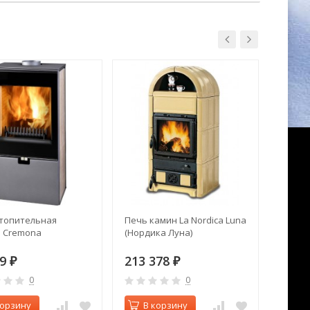
топительная
Печь камин La Nordica Luna
Печь к
 Cremona
(Нордика Луна)
Baden
19
213 378
363 
₽
₽
0
0
корзину
В корзину
В 