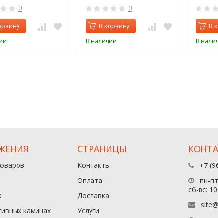
0
0
орзину
В корзину
В 
ии
В наличии
В нали
ЖЕНИЯ
СТРАНИЦЫ
КОНТ
товаров
Контакты
+7 (9
Оплата
пн-пт:
сб-вс: 10
х
Доставка
site@
тивных каминах
Услуги