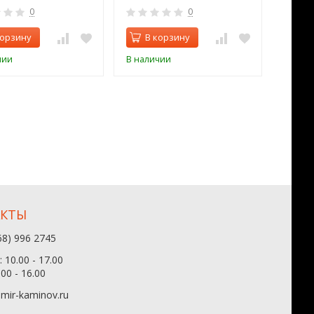
0
0
корзину
В корзину
В 
чии
В наличии
В нал
АКТЫ
68) 996 2745
 10.00 - 17.00
.00 - 16.00
mir-kaminov.ru