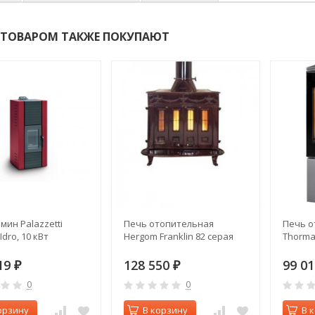
 ТОВАРОМ ТАКЖЕ ПОКУПАЮТ
мин Palazzetti
Печь отопительная
Печь о
Idro, 10 кВт
Hergom Franklin 82 серая
Thorma
19
128 550
99 0
₽
₽
0
0
орзину
В корзину
В 