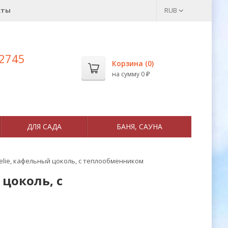
кты
RUB
 2745
Корзина (
0
)
на сумму
0
₽
ДЛЯ САДА
БАНЯ, САУНА
elie, кафельный цоколь, с теплообменником
 цоколь, с