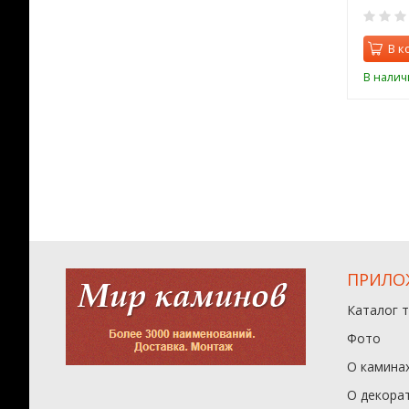
0
0
орзину
В корзину
В к
ии
В наличии
В налич
ПРИЛО
Каталог 
Фото
О камина
О декора