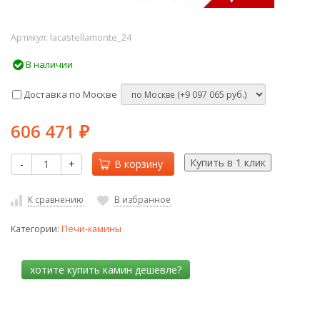
Артикул:
lacastellamonte_24
В наличии
Доставка по Москве
606 471
₽
-
+
В корзину
К сравнению
В избранное
Категории:
Печи-камины