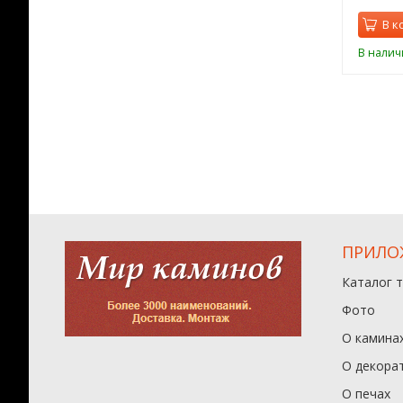
орзину
В корзину
В к
ии
В наличии
В налич
ПРИЛО
Каталог 
Фото
О камина
О декора
О печах