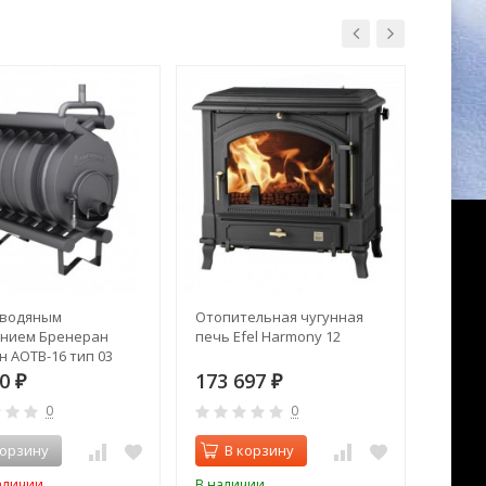
 водяным
Отопительная чугунная
Печь к
нием Бренеран
печь Efel Harmony 12
Grazio
н АОТВ-16 тип 03
00
173 697
347 
₽
₽
0
0
корзину
В корзину
В 
аличии
В наличии
В нал