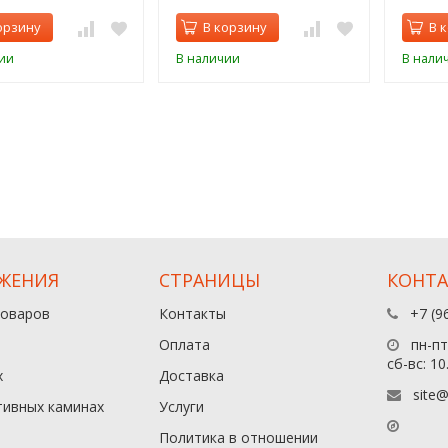
орзину
В корзину
В 
ии
В наличии
В нали
ЖЕНИЯ
СТРАНИЦЫ
КОНТ
товаров
Контакты
+7 (9
Оплата
пн-пт:
сб-вс: 10
х
Доставка
site@
тивных каминах
Услуги
Политика в отношении