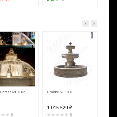
Horses MF 1002
Granite MF 1982
Cream 
1 015 520
391 
₽
0
0