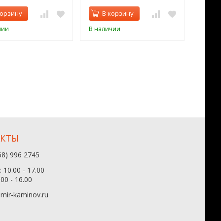
корзину
В корзину
В 
чии
В наличии
В нал
АКТЫ
68) 996 2745
 10.00 - 17.00
.00 - 16.00
mir-kaminov.ru