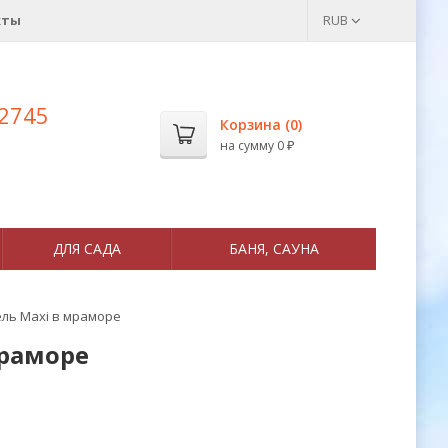
кты
RUB
 2745
Корзина (
0
)
на сумму
0
₽
ДЛЯ САДА
БАНЯ, САУНА
ель Maxi в мраморе
мраморе