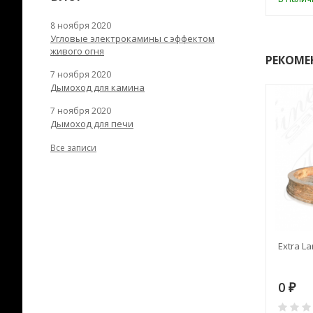
8 ноября 2020
Угловые электрокамины с эффектом
живого огня
РЕКОМЕ
7 ноября 2020
Дымоход для камина
7 ноября 2020
Дымоход для печи
Все записи
RANEK/10
Дымоход TONA с
Extra La
вентиляцией D=200L длина
6 м
28
73 982
0
₽
₽
₽
0
0