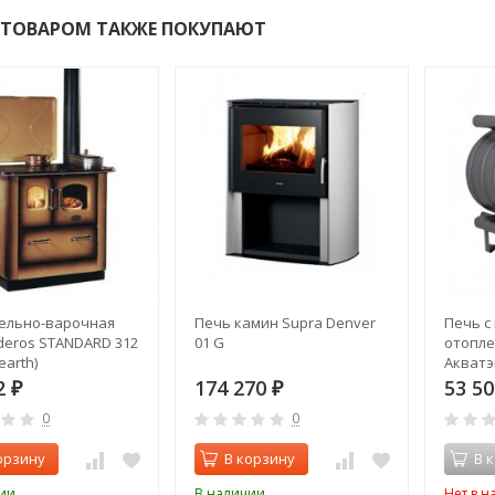
 ТОВАРОМ ТАКЖЕ ПОКУПАЮТ
ельно-варочная
Печь камин Supra Denver
Печь с
deros STANDARD 312
01 G
отопле
earth)
Акватэ
2
174 270
53 5
₽
₽
0
0
орзину
В корзину
В 
ии
В наличии
Нет в н