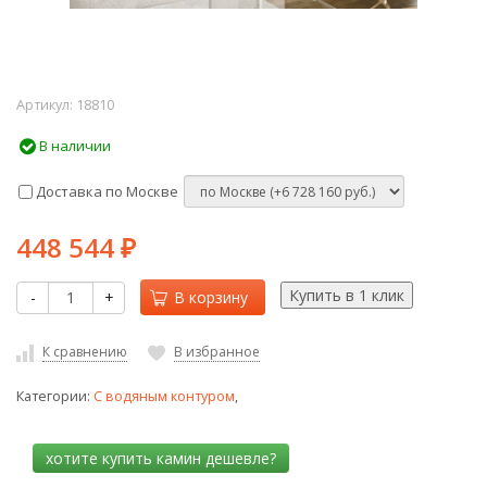
Артикул:
18810
В наличии
Доставка по Москве
448 544
₽
-
+
В корзину
К сравнению
В избранное
Категории:
С водяным контуром
,