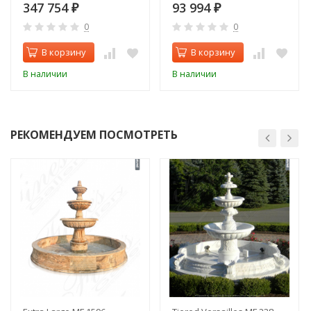
Кариллон 16:9 Забрано/
347 754
93 994
₽
₽
Венге)
0
0
В корзину
В корзину
В наличии
В наличии
РЕКОМЕНДУЕМ ПОСМОТРЕТЬ