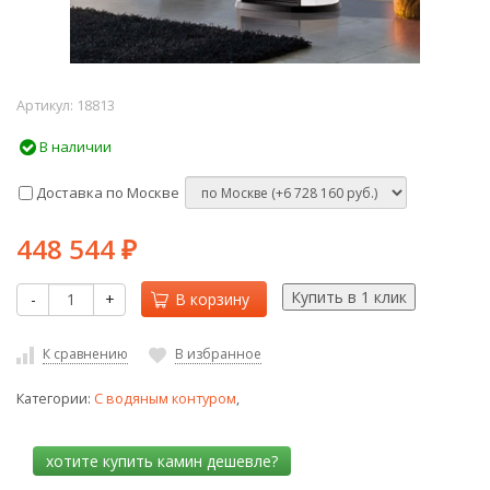
Артикул:
18813
В наличии
Доставка по Москве
448 544
₽
-
+
В корзину
К сравнению
В избранное
Категории:
С водяным контуром
,