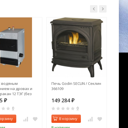
с водяным
Печь Godin SECLIN / Секлин
Печь 
нием на дровах и
366109
Бренер
ракан 12 ТЭГ (без
2х ко
стекл
55
149 284
22 8
₽
₽
0
0
корзину
В корзину
В 
чии
В наличии
В нал