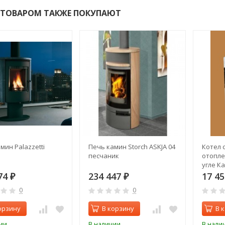
 ТОВАРОМ ТАКЖЕ ПОКУПАЮТ
мин Palazzetti
Печь камин Storch ASKJA 04
Котел 
песчаник
отопле
угле Ка
ТЭНБ)
74
234 447
17 4
₽
₽
0
0
орзину
В корзину
В 
ии
В наличии
В нали