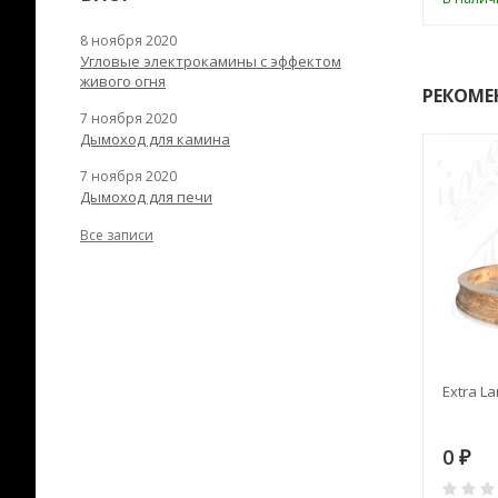
8 ноября 2020
Угловые электрокамины с эффектом
живого огня
РЕКОМЕ
7 ноября 2020
Дымоход для камина
7 ноября 2020
Дымоход для печи
Все записи
RANEK/10
Дымоход TONA с
Extra La
вентиляцией D=200L длина
6 м
28
73 982
0
₽
₽
₽
0
0