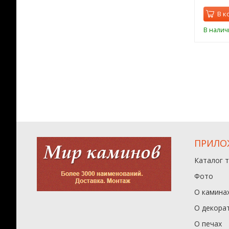
орзину
В корзину
В к
ии
В наличии
В налич
ПРИЛО
Каталог 
Фото
О камина
О декора
О печах