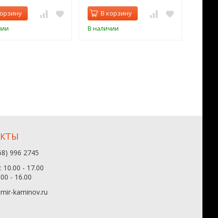
корзину
В корзину
В 
чии
В наличии
В нал
АКТЫ
68) 996 2745
 10.00 - 17.00
.00 - 16.00
mir-kaminov.ru