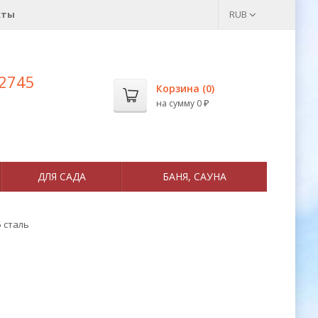
кты
RUB
 2745
Корзина (
0
)
на сумму
0
₽
ДЛЯ САДА
БАНЯ, САУНА
5 сталь