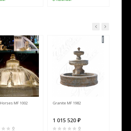
Horses MF 1002
Granite MF 1982
Cream 
1 015 520
391 
₽
0
0