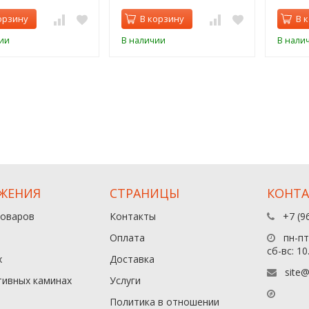
орзину
В корзину
В 
ии
В наличии
В нали
ЖЕНИЯ
СТРАНИЦЫ
КОНТ
товаров
Контакты
+7 (9
Оплата
пн-пт:
сб-вс: 10
х
Доставка
site@
тивных каминах
Услуги
Политика в отношении