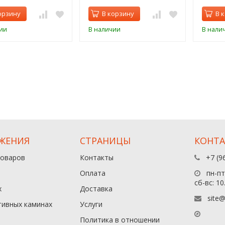
орзину
В корзину
В 
ии
В наличии
В нали
ЖЕНИЯ
СТРАНИЦЫ
КОНТ
товаров
Контакты
+7 (9
Оплата
пн-пт:
сб-вс: 10
х
Доставка
site@
тивных каминах
Услуги
Политика в отношении