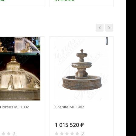
Horses MF 1002
Granite MF 1982
Cream 
1 015 520
391 
₽
0
0