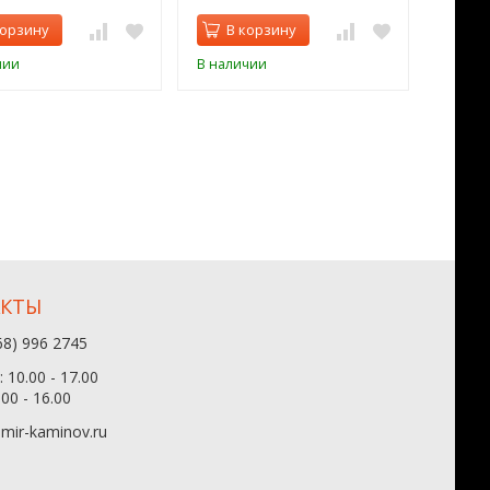
корзину
В корзину
В 
чии
В наличии
В нал
АКТЫ
68) 996 2745
 10.00 - 17.00
.00 - 16.00
mir-kaminov.ru