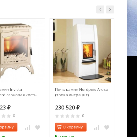
мин Invicta
Печь камин Nordpeis Arosa
Печь к
rd слоновая кость
(топка антрацит)
керам
523
230 520
99 1
₽
₽
0
0
корзину
В корзину
В 
чии
В наличии
В нал