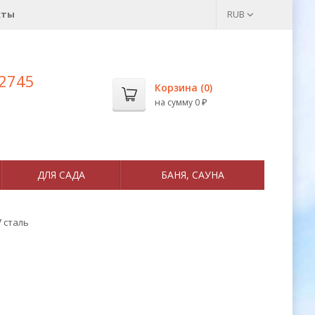
кты
RUB
 2745
Корзина (
0
)
на сумму
0
₽
ДЛЯ САДА
БАНЯ, САУНА
7 сталь