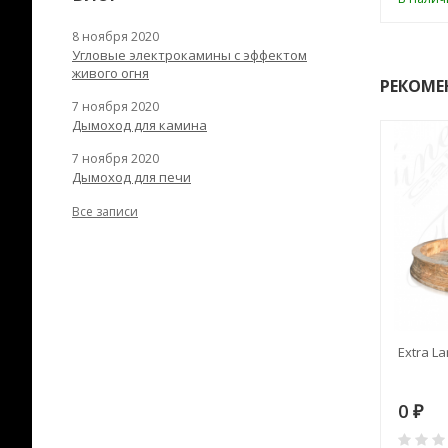
8 ноября 2020
Угловые электрокамины с эффектом
живого огня
РЕКОМЕ
7 ноября 2020
Дымоход для камина
7 ноября 2020
Дымоход для печи
Все записи
RANEK/10
Дымоход TONA с
Extra La
вентиляцией D=200L длина
6 м
28
73 982
0
₽
₽
₽
0
0