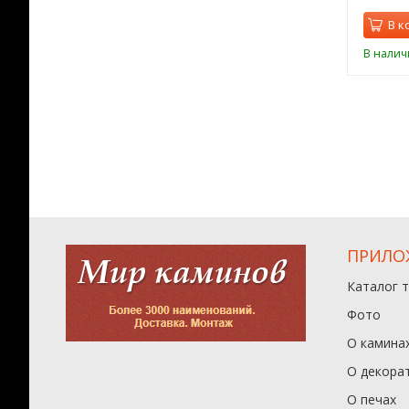
орзину
В корзину
В к
ии
В наличии
В налич
ПРИЛО
Каталог 
Фото
О камина
О декора
О печах