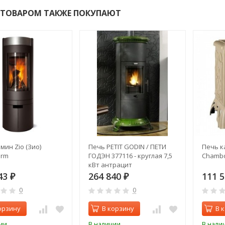
 ТОВАРОМ ТАКЖЕ ПОКУПАЮТ
мин Zio (Зио)
Печь PETIT GODIN / ПЕТИ
Печь ка
erm
ГОДЭН 377116 - круглая 7,5
Chambo
кВт антрацит
43
264 840
111 
₽
₽
0
0
орзину
В корзину
В 
ии
В наличии
В нали