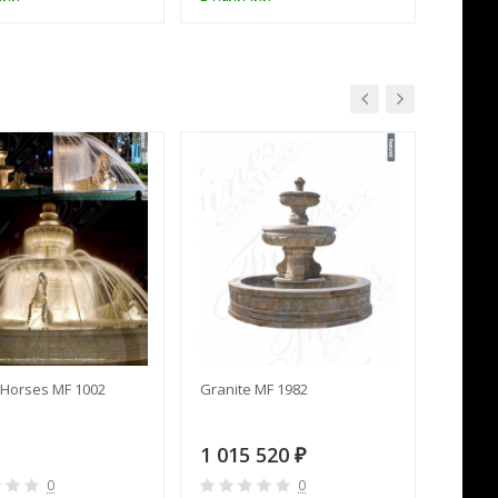
Horses MF 1002
Granite MF 1982
Cream 
1 015 520
391 
₽
0
0