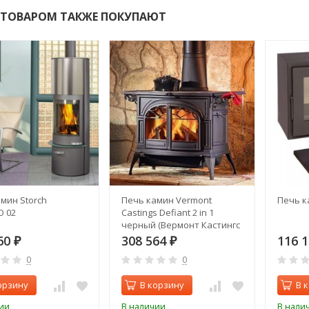
 ТОВАРОМ ТАКЖЕ ПОКУПАЮТ
мин Storch
Печь камин Vermont
Печь к
 02
Castings Defiant 2 in 1
черный (Вермонт Кастингс
Дефиант)
60
308 564
116 
₽
₽
0
0
орзину
В корзину
В 
ии
В наличии
В нали