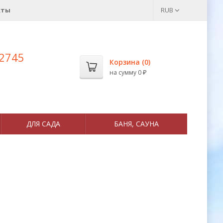
кты
RUB
 2745
Корзина (
0
)
на сумму
0
₽
ДЛЯ САДА
БАНЯ, САУНА