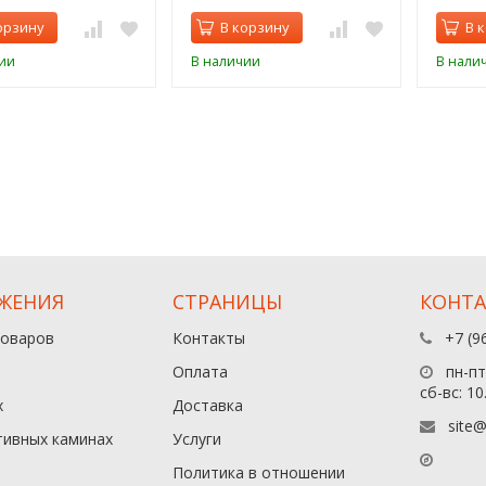
орзину
В корзину
В 
ии
В наличии
В нали
ЖЕНИЯ
СТРАНИЦЫ
КОНТ
товаров
Контакты
+7 (9
Оплата
пн-пт:
сб-вс: 10
х
Доставка
site@
тивных каминах
Услуги
Политика в отношении