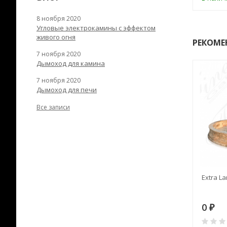
8 ноября 2020
Угловые электрокамины с эффектом
живого огня
РЕКОМЕ
7 ноября 2020
Дымоход для камина
7 ноября 2020
Дымоход для печи
Все записи
RANEK/10
Дымоход TONA с
Extra La
вентиляцией D=200L длина
6 м
28
73 982
0
₽
₽
₽
0
0