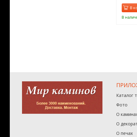
орзину
В корзину
В к
ии
В наличии
В налич
ПРИЛО
Каталог 
Фото
О камина
О декора
О печах