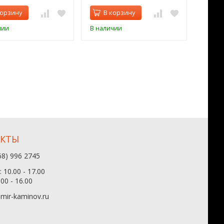
корзину
В корзину
В 
чии
В наличии
В нал
АКТЫ
68) 996 2745
 10.00 - 17.00
.00 - 16.00
mir-kaminov.ru