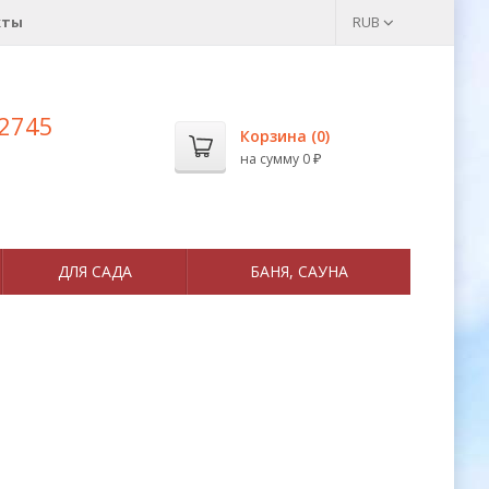
кты
RUB
 2745
Корзина (
0
)
на сумму
0
₽
ДЛЯ САДА
БАНЯ, САУНА