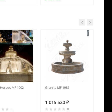
Horses MF 1002
Granite MF 1982
Cream 
1 015 520
391 
₽
0
0