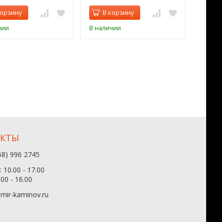
корзину
В корзину
В 
чии
В наличии
В нал
АКТЫ
68) 996 2745
 10.00 - 17.00
.00 - 16.00
mir-kaminov.ru