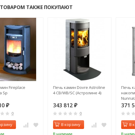
 ТОВАРОМ ТАКЖЕ ПОКУПАЮТ
мин Fireplace
Печь камин Dovre Astroline
Печь к
a Sp
4 CB/WB/SC (Астролине 4)
накопи
NunnaU
10
343 812
371 
₽
₽
0
0
орзину
В корзину
В 
ии
В наличии
В нали