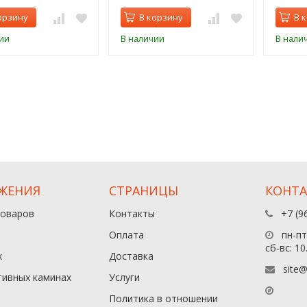
орзину
В корзину
В 
ии
В наличии
В нали
ЖЕНИЯ
СТРАНИЦЫ
КОНТ
товаров
Контакты
+7 (9
Оплата
пн-пт:
сб-вс: 10
х
Доставка
site@
тивных каминах
Услуги
Политика в отношении