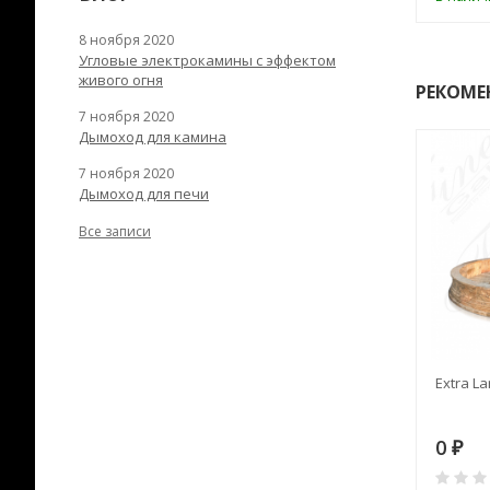
8 ноября 2020
Угловые электрокамины с эффектом
живого огня
РЕКОМЕ
7 ноября 2020
Дымоход для камина
7 ноября 2020
Дымоход для печи
Все записи
RANEK/10
Дымоход TONA с
Extra La
вентиляцией D=200L длина
6 м
28
73 982
0
₽
₽
₽
0
0