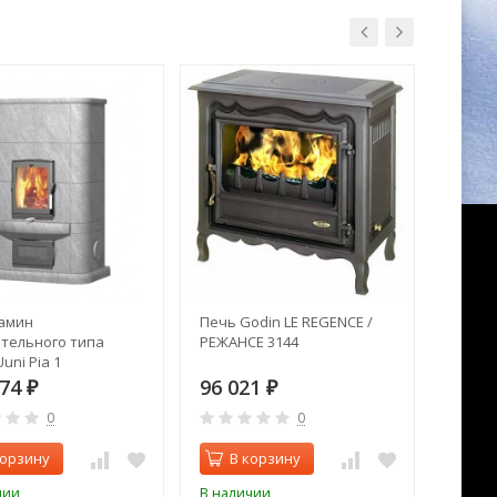
амин
Печь Godin LE REGENCE /
Печь G
тельного типа
РЕЖАНСЕ 3144
КАНАД
uni Pia 1
574
96 021
128 
₽
₽
0
0
корзину
В корзину
В 
чии
В наличии
В нал