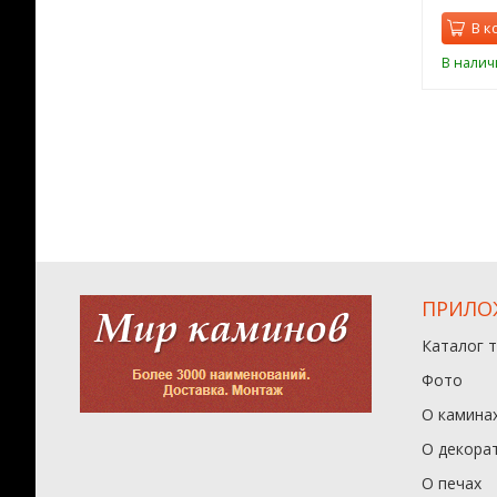
орзину
В корзину
В к
ии
В наличии
В налич
ПРИЛО
Каталог 
Фото
О камина
О декора
О печах