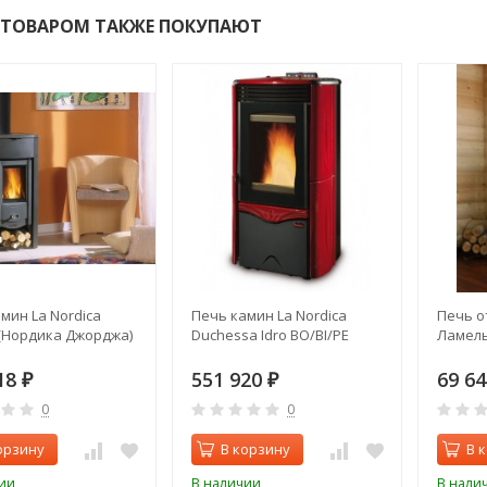
 ТОВАРОМ ТАКЖЕ ПОКУПАЮТ
мин La Nordica
Печь камин La Nordica
Печь о
 (Нордика Джорджа)
Duchessa Idro BO/BI/PE
Ламель
18
551 920
69 6
₽
₽
0
0
орзину
В корзину
В 
ии
В наличии
В нали