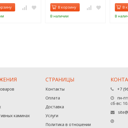
орзину
В корзину
В 
ии
В наличии
В нали
ЖЕНИЯ
СТРАНИЦЫ
КОНТ
товаров
Контакты
+7 (9
Оплата
пн-пт:
сб-вс: 10
х
Доставка
site@
тивных каминах
Услуги
Политика в отношении