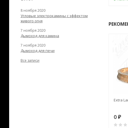
8 ноября 2020
Угловые электрокамины с эффектом
живого огня
РЕКОМЕ
7 ноября 2020
Дымоход для камина
7 ноября 2020
Дымоход для печи
Все записи
RANEK/10
Дымоход TONA с
Extra La
вентиляцией D=200L длина
6 м
28
73 982
0
₽
₽
₽
0
0