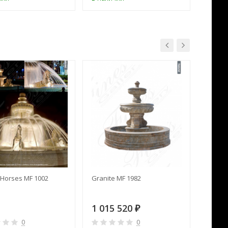
Horses MF 1002
Granite MF 1982
Cream 
1 015 520
391 
₽
0
0