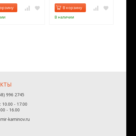
корзину
В корзину
В 
чии
В наличии
В нал
АКТЫ
68) 996 2745
 10.00 - 17.00
.00 - 16.00
mir-kaminov.ru