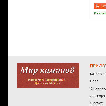
орзину
В корзину
В к
ии
В наличии
В налич
ПРИЛО
Каталог 
Фото
О камина
О декора
О печах