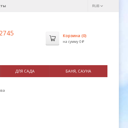
кты
RUB
 2745
Корзина (
0
)
на сумму
0
₽
ДЛЯ САДА
БАНЯ, САУНА
ква