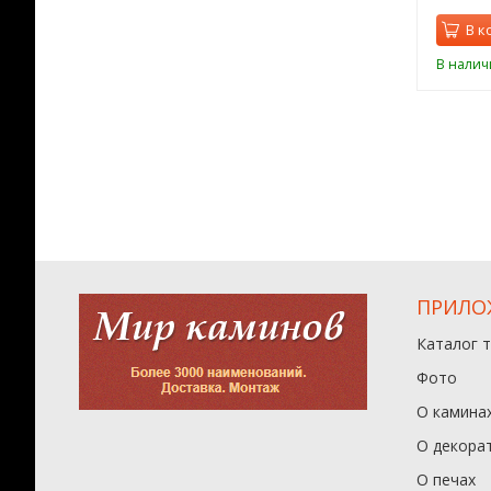
орзину
В корзину
В к
ии
В наличии
В налич
ПРИЛО
Каталог 
Фото
О камина
О декора
О печах