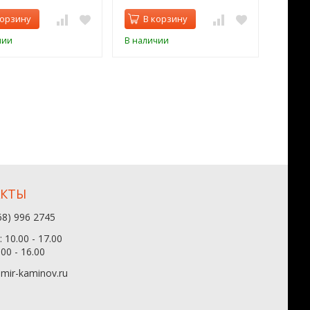
корзину
В корзину
В 
чии
В наличии
В нал
АКТЫ
68) 996 2745
 10.00 - 17.00
.00 - 16.00
mir-kaminov.ru