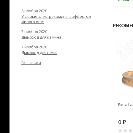
8 ноября 2020
Угловые электрокамины с эффектом
живого огня
РЕКОМЕ
7 ноября 2020
Дымоход для камина
7 ноября 2020
Дымоход для печи
Все записи
RANEK/10
Дымоход TONA с
Extra La
вентиляцией D=200L длина
6 м
28
73 982
0
₽
₽
₽
0
0