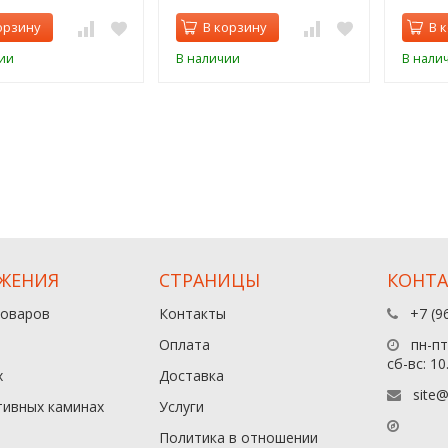
орзину
В корзину
В 
ии
В наличии
В нали
ЖЕНИЯ
СТРАНИЦЫ
КОНТ
товаров
Контакты
+7 (9
Оплата
пн-пт:
сб-вс: 10
х
Доставка
site@
тивных каминах
Услуги
Политика в отношении