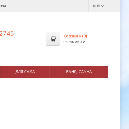
кты
RUB
 2745
Корзина (
0
)
на сумму
0
₽
ДЛЯ САДА
БАНЯ, САУНА