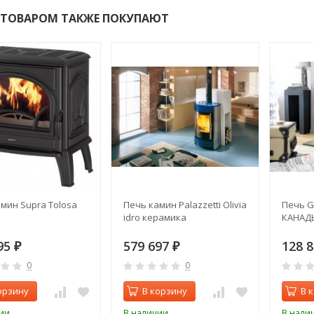
 ТОВАРОМ ТАКЖЕ ПОКУПАЮТ
мин Supra Tolosa
Печь камин Palazzetti Olivia
Печь G
idro керамика
КАНАДЬ
95
579 697
128 
₽
₽
0
0
орзину
В корзину
В 
ии
В наличии
В нали