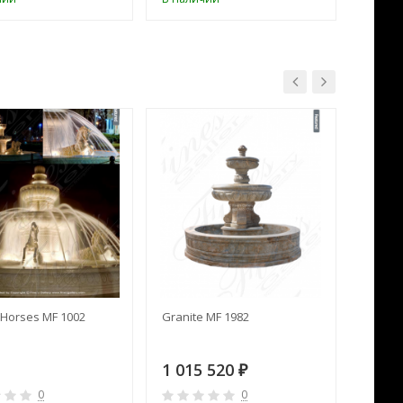
Horses MF 1002
Granite MF 1982
Cream 
1 015 520
391 
₽
0
0