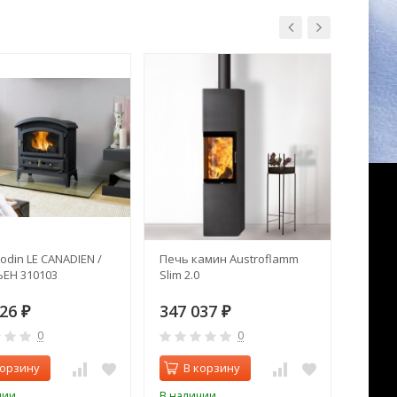
odin LE CANADIEN /
Печь камин Austroflamm
Печь к
ЕН 310103
Slim 2.0
826
347 037
222 
₽
₽
0
0
корзину
В корзину
В 
чии
В наличии
В нал