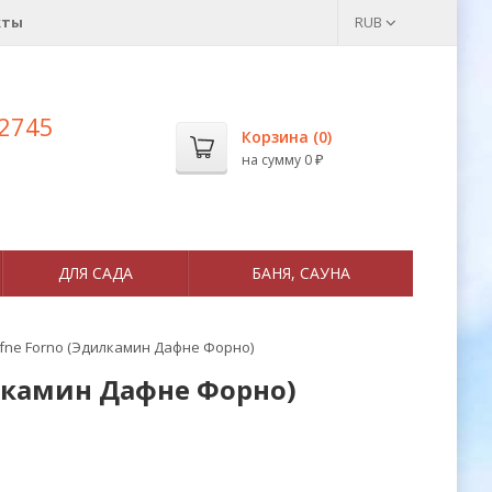
кты
RUB
 2745
Корзина (
0
)
на сумму
0
₽
ДЛЯ САДА
БАНЯ, САУНА
afne Forno (Эдилкамин Дафне Форно)
илкамин Дафне Форно)