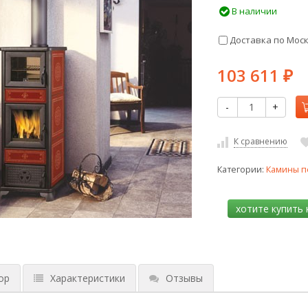
В наличии
Доставка по Мос
103 611
₽
-
+
К сравнению
Категории:
Камины п
ор
Характеристики
Отзывы