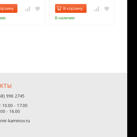
корзину
В корзину
В 
чии
В наличии
В нал
АКТЫ
68) 996 2745
 10.00 - 17.00
.00 - 16.00
mir-kaminov.ru