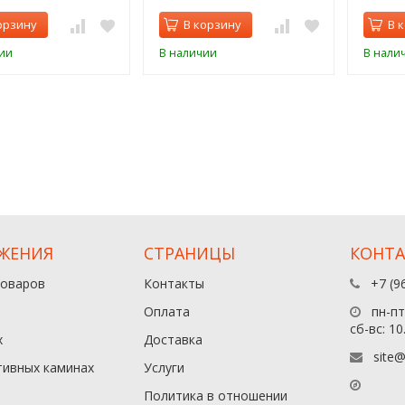
орзину
В корзину
В 
ии
В наличии
В нали
ЖЕНИЯ
СТРАНИЦЫ
КОНТ
товаров
Контакты
+7 (9
Оплата
пн-пт:
сб-вс: 10
х
Доставка
site@
тивных каминах
Услуги
Политика в отношении