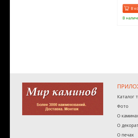
орзину
В корзину
В к
ии
В наличии
В налич
ПРИЛО
Каталог 
Фото
О камина
О декора
О печах