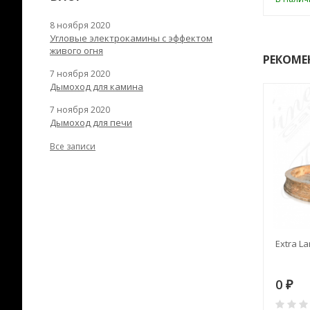
8 ноября 2020
Угловые электрокамины с эффектом
живого огня
РЕКОМЕ
7 ноября 2020
Дымоход для камина
7 ноября 2020
Дымоход для печи
Все записи
RANEK/10
Дымоход TONA с
Extra La
вентиляцией D=200L длина
6 м
28
73 982
0
₽
₽
₽
0
0