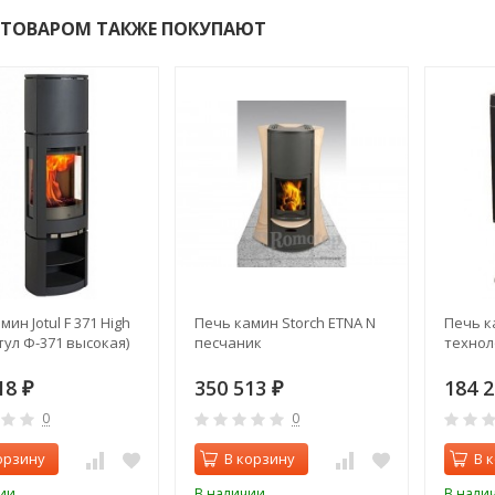
 ТОВАРОМ ТАКЖЕ ПОКУПАЮТ
ин Jotul F 371 High
Печь камин Storch ETNA N
Печь ка
тул Ф-371 высокая)
песчаник
технол
18
350 513
184 
₽
₽
0
0
орзину
В корзину
В 
ии
В наличии
В нали