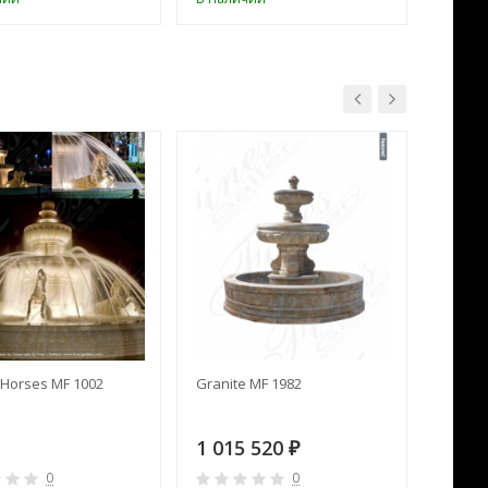
Horses MF 1002
Granite MF 1982
Cream 
1 015 520
391 
₽
0
0