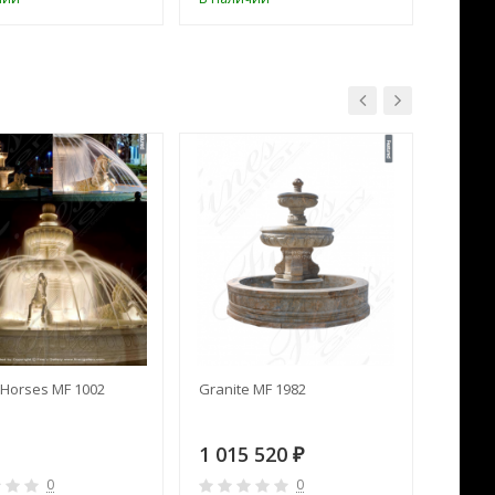
Horses MF 1002
Granite MF 1982
Cream 
1 015 520
391 
₽
0
0