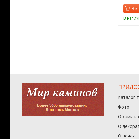
орзину
В корзину
В к
ии
В наличии
В налич
ПРИЛО
Каталог 
Фото
О камина
О декора
О печах