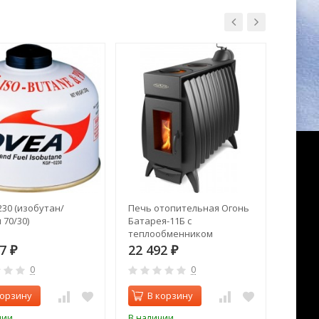
230 (изобутан/
Печь отопительная Огонь
Печь к
 70/30)
Батарея-11Б с
керам
теплообменником
87
22 492
193 
₽
₽
0
0
корзину
В корзину
В 
чии
В наличии
В нал