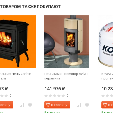
 ТОВАРОМ ТАКЖЕ ПОКУПАЮТ
ельная печь Cashin
Печь камин Romotop Avila T
Kovea 
маль
керамика
пропан
53
141 976
10 2
₽
₽
0
0
орзину
В корзину
В 
ии
В наличии
В нали