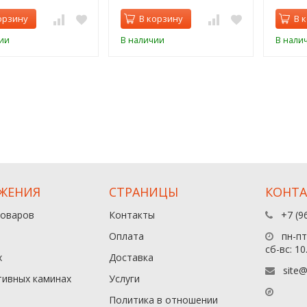
орзину
В корзину
В 
ии
В наличии
В нали
ЖЕНИЯ
СТРАНИЦЫ
КОНТ
товаров
Контакты
+7 (9
Оплата
пн-пт:
сб-вс: 10
х
Доставка
site@
тивных каминах
Услуги
Политика в отношении