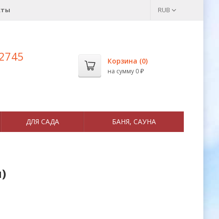
кты
RUB
 2745
Корзина (
0
)
на сумму
0
₽
ДЛЯ САДА
БАНЯ, САУНА
)