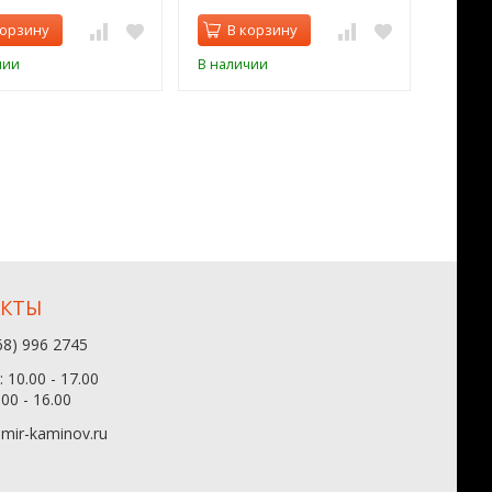
корзину
В корзину
В 
чии
В наличии
В нал
АКТЫ
68) 996 2745
 10.00 - 17.00
.00 - 16.00
mir-kaminov.ru