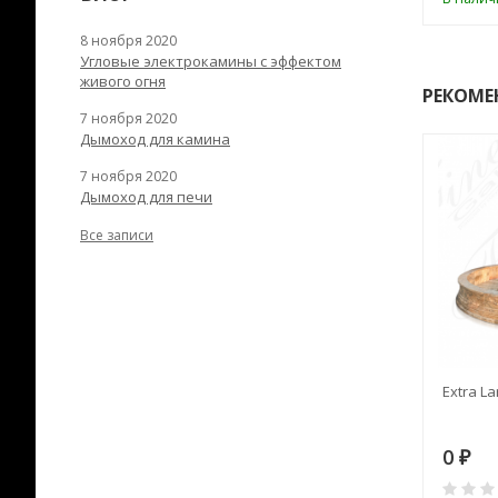
8 ноября 2020
Угловые электрокамины с эффектом
живого огня
РЕКОМЕ
7 ноября 2020
Дымоход для камина
7 ноября 2020
Дымоход для печи
Все записи
RANEK/10
Дымоход TONA с
Extra La
вентиляцией D=200L длина
6 м
28
73 982
0
₽
₽
₽
0
0