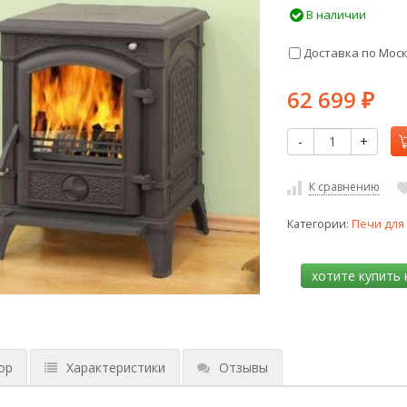
В наличии
Доставка по Мос
62 699
₽
-
+
К сравнению
Категории:
Печи для
ор
Характеристики
Отзывы