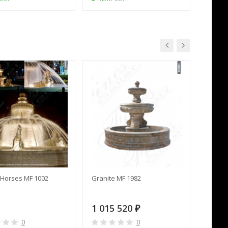
Horses MF 1002
Granite MF 1982
Cream 
1 015 520
391 
₽
0
0