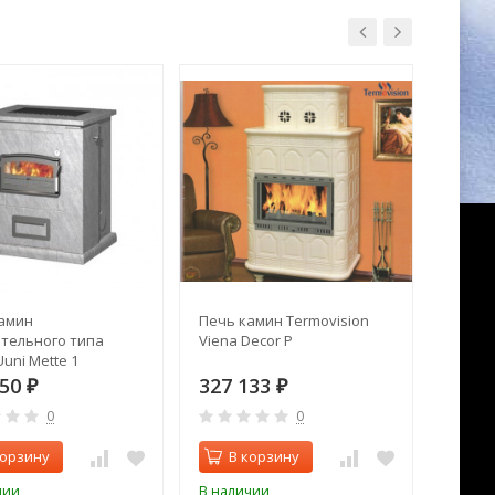
амин
Печь камин Termovision
Печь 
тельного типа
Viena Decor P
N 01 к
uni Mette 1
150
327 133
152 
₽
₽
0
0
корзину
В корзину
В 
чии
В наличии
В нал