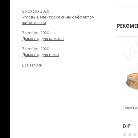
8 ноября 2020
Угловые электрокамины с эффектом
живого огня
РЕКОМЕ
7 ноября 2020
Дымоход для камина
7 ноября 2020
Дымоход для печи
Все записи
RANEK/10
Дымоход TONA с
Extra La
вентиляцией D=200L длина
6 м
28
73 982
0
₽
₽
₽
0
0