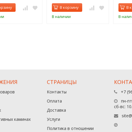
орзину
В корзину
В 
ии
В наличии
В нали
ЖЕНИЯ
СТРАНИЦЫ
КОНТ
товаров
Контакты
+7 (9
Оплата
пн-пт:
сб-вс: 10
х
Доставка
site@
тивных каминах
Услуги
Политика в отношении