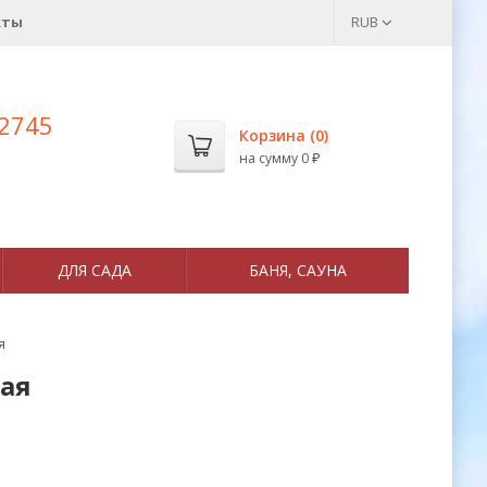
кты
RUB
 2745
Корзина (
0
)
на сумму
0
₽
ДЛЯ САДА
БАНЯ, САУНА
я
ная