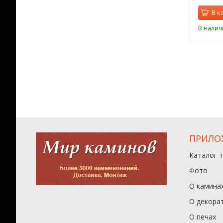
орзину
В корзину
В к
ии
В наличии
В налич
ПРИЛО
Каталог 
Фото
О камина
О декора
О печах