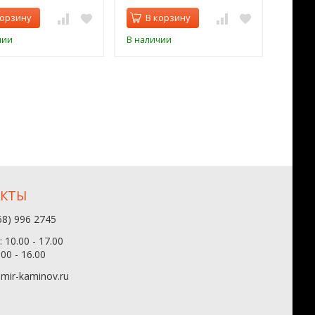
корзину
В корзину
В 
чии
В наличии
В нал
АКТЫ
68) 996 2745
 10.00 - 17.00
.00 - 16.00
mir-kaminov.ru