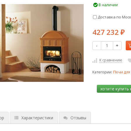
В наличии
Доставка по Мос
427 232
₽
-
+
К сравнению
Категории:
Печи для
ор
Характеристики
Отзывы