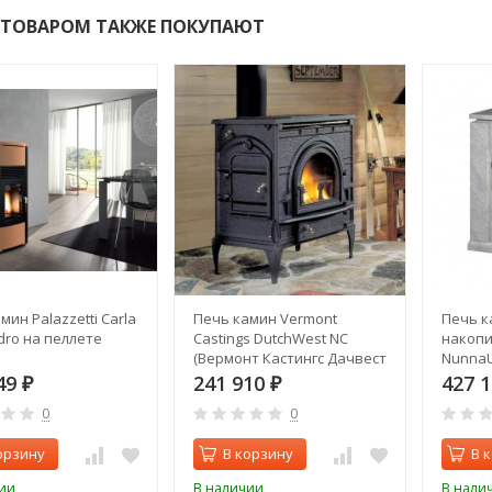
 ТОВАРОМ ТАКЖЕ ПОКУПАЮТ
мин Palazzetti Carla
Печь камин Vermont
Печь к
Idro на пеллете
Castings DutchWest NC
накопи
(Вермонт Кастингс Дачвест
NunnaU
средняя)
49
241 910
427 
₽
₽
0
0
орзину
В корзину
В 
ии
В наличии
В нали