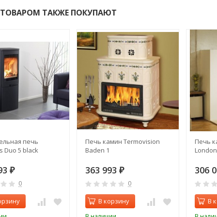
 ТОВАРОМ ТАКЖЕ ПОКУПАЮТ
ельная печь
Печь камин Termovision
Печь к
s Duo 5 black
Baden 1
London
93
363 993
306 
₽
₽
0
0
орзину
В корзину
В 
ии
В наличии
В нали