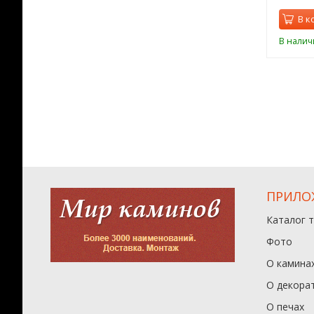
орзину
В корзину
В к
ии
В наличии
В налич
ПРИЛО
Каталог 
Фото
О камина
О декора
О печах