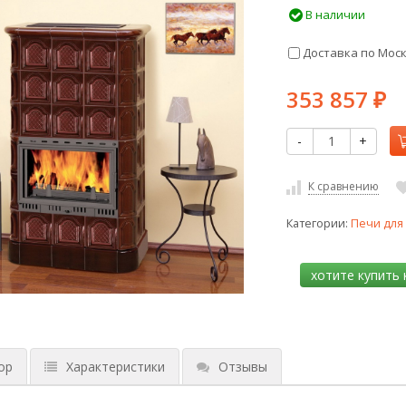
В наличии
Доставка по Мос
353 857
₽
-
+
К сравнению
Категории:
Печи для
ор
Характеристики
Отзывы