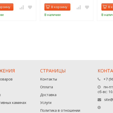
орзину
В корзину
В 
ии
В наличии
В нали
ЖЕНИЯ
СТРАНИЦЫ
КОНТ
товаров
Контакты
+7 (9
Оплата
пн-пт:
сб-вс: 10
х
Доставка
site@
тивных каминах
Услуги
Политика в отношении