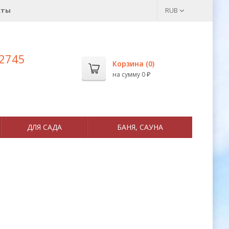
кты
RUB
 2745
Корзина (
0
)
на сумму
0
₽
ДЛЯ САДА
БАНЯ, САУНА