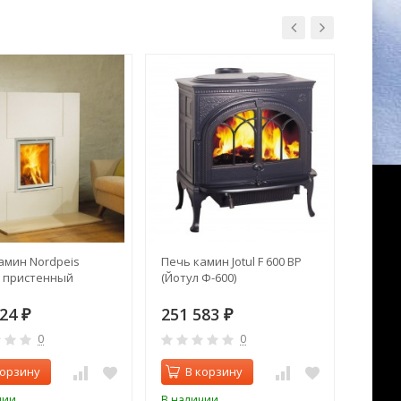
амин Nordpeis
Печь камин Jotul F 600 BP
Отопи
 пристенный
(Йотул Ф-600)
печь E
024
251 583
176 
₽
₽
0
0
корзину
В корзину
В 
чии
В наличии
В нал