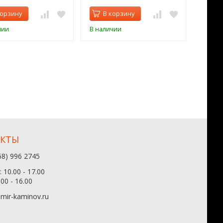
корзину
В корзину
В 
чии
В наличии
В нал
АКТЫ
68) 996 2745
 10.00 - 17.00
.00 - 16.00
mir-kaminov.ru