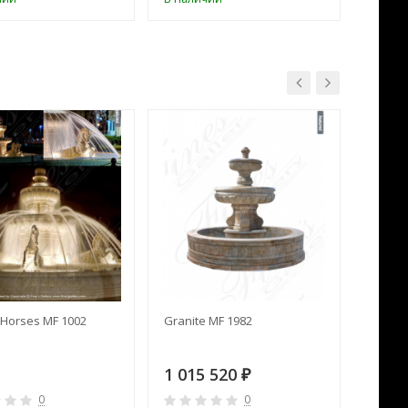
Horses MF 1002
Granite MF 1982
Cream 
1 015 520
391 
₽
0
0