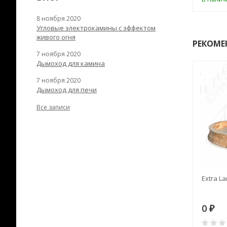
8 ноября 2020
Угловые электрокамины с эффектом
живого огня
РЕКОМЕ
7 ноября 2020
Дымоход для камина
7 ноября 2020
Дымоход для печи
Все записи
RANEK/10
Дымоход TONA с
Extra La
вентиляцией D=200L длина
6 м
28
73 982
0
₽
₽
₽
0
0