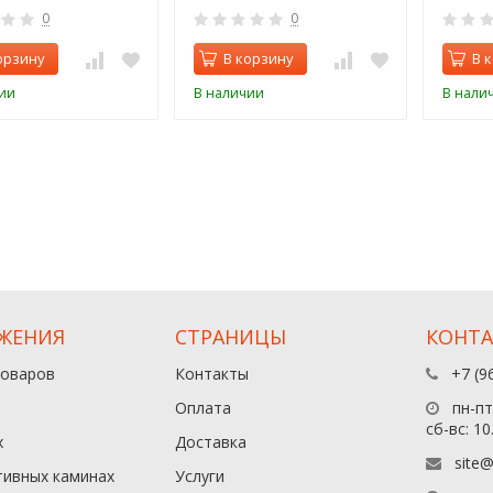
0
0
орзину
В корзину
В 
ии
В наличии
В нали
ЖЕНИЯ
СТРАНИЦЫ
КОНТ
товаров
Контакты
+7 (9
Оплата
пн-пт:
сб-вс: 10
х
Доставка
site@
тивных каминах
Услуги