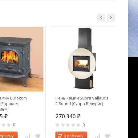
амин Eurokom
Печь камин Supra Vallauris
ABX - 
 (Евроком
2 Round (Супра Велурис)
духов
льм)
45
270 340
112 
₽
₽
0
0
корзину
В корзину
В 