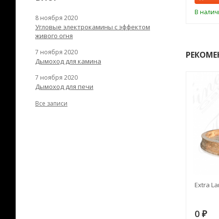
ии
В наличии
В налич
8 ноября 2020
Угловые электрокамины с эффектом
живого огня
7 ноября 2020
РЕКОМЕ
Дымоход для камина
7 ноября 2020
Дымоход для печи
Все записи
RANEK/10
Дымоход TONA с
Extra La
вентиляцией D=200L длина
6 м
28
73 982
0
₽
₽
₽