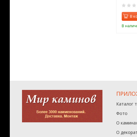
0
0
орзину
В корзину
В к
ии
В наличии
В налич
ПРИЛО
Каталог 
Фото
О камина
О декора