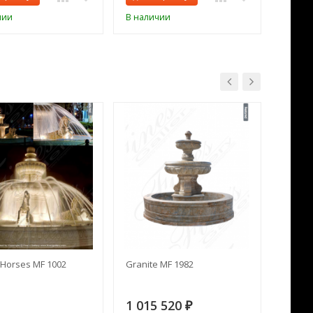
чии
В наличии
В нал
Horses MF 1002
Granite MF 1982
Cream 
1 015 520
391 
₽