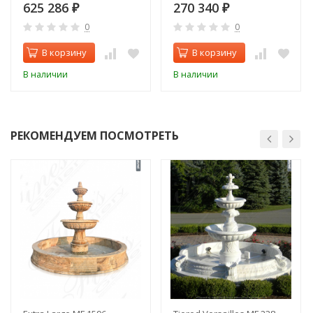
TERMOSUPREMA Компакт
625 286
270 340
₽
₽
DSA Nero
0
0
В корзину
В корзину
В наличии
В наличии
РЕКОМЕНДУЕМ ПОСМОТРЕТЬ