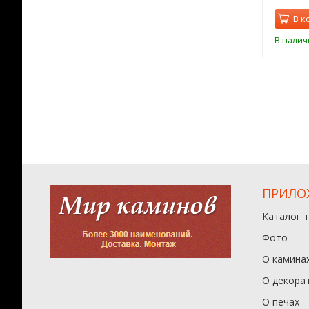
орзину
В корзину
В к
ии
В наличии
В налич
ПРИЛО
Каталог 
Фото
О камина
О декора
О печах