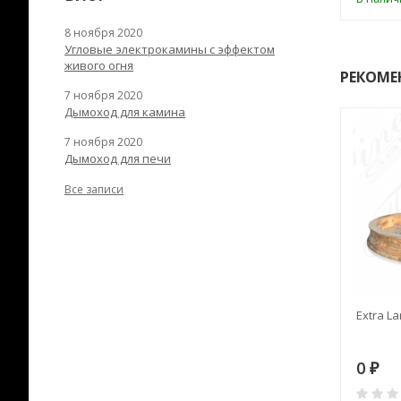
8 ноября 2020
Угловые электрокамины с эффектом
живого огня
РЕКОМЕ
7 ноября 2020
Дымоход для камина
7 ноября 2020
Дымоход для печи
Все записи
RANEK/10
Дымоход TONA с
Extra La
вентиляцией D=200L длина
6 м
28
73 982
0
₽
₽
₽
0
0