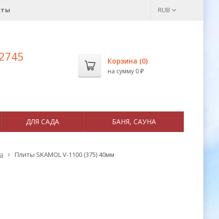
кты
RUB
 2745
Корзина (
0
)
на сумму
0
₽
ДЛЯ САДА
БАНЯ, САУНА
а
Плиты SKAMOL V-1100 (375) 40мм