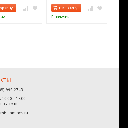
корзину
В корзину
В 
чии
В наличии
В нал
АКТЫ
68) 996 2745
 10.00 - 17.00
.00 - 16.00
mir-kaminov.ru