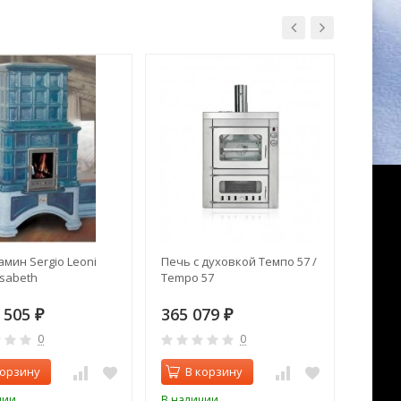
амин Sergio Leoni
Печь с духовкой Темпо 57 /
Печь к
isabeth
Tempo 57
Ока с 
3 505
365 079
35 5
₽
₽
0
0
корзину
В корзину
В 
чии
В наличии
В нал