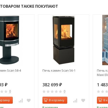
 ТОВАРОМ ТАКЖЕ ПОКУПАЮТ
мин Scan 58-4
Печь камин Scan 56-1
Печь к
Maxi El
93
382 699
1 48
₽
₽
0
0
орзину
В корзину
В 
ии
В наличии
В нали