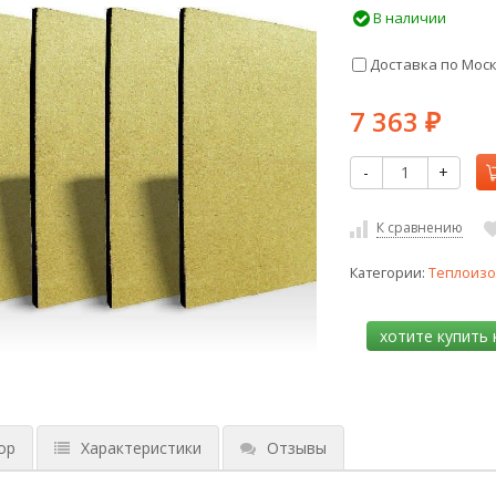
В наличии
Доставка по Мос
7 363
₽
-
+
К сравнению
Категории:
Теплоизо
ор
Характеристики
Отзывы