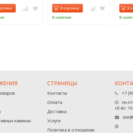
орзину
В корзину
В 
ии
В наличии
В нали
ЖЕНИЯ
СТРАНИЦЫ
КОНТ
товаров
Контакты
+7 (9
Оплата
пн-пт:
сб-вс: 10
х
Доставка
site@
тивных каминах
Услуги
Политика в отношении