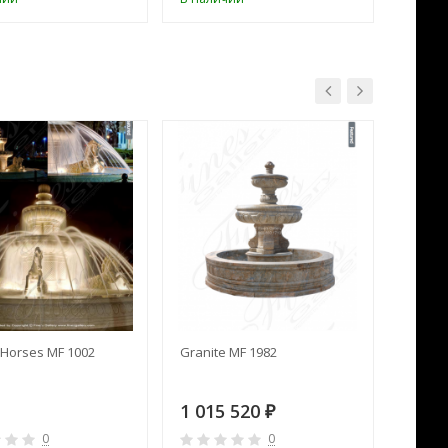
Horses MF 1002
Granite MF 1982
Cream 
1 015 520
391 
₽
0
0