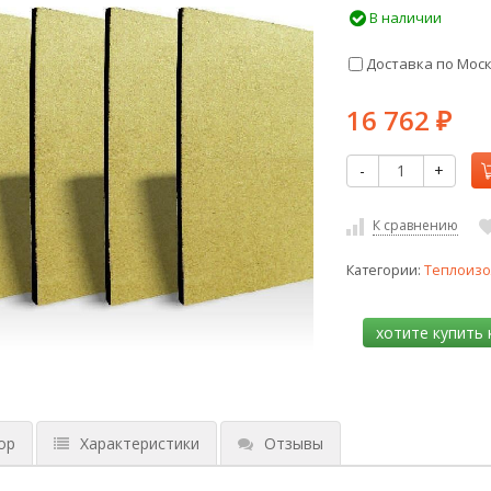
В наличии
Доставка по Мос
16 762
₽
-
+
К сравнению
Категории:
Теплоизо
ор
Характеристики
Отзывы