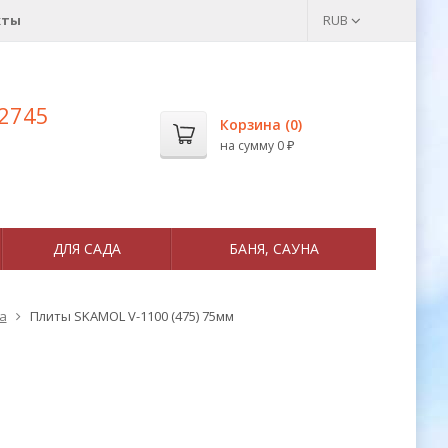
кты
RUB
 2745
Корзина (
0
)
на сумму
0
₽
ДЛЯ САДА
БАНЯ, САУНА
а
Плиты SKAMOL V-1100 (475) 75мм