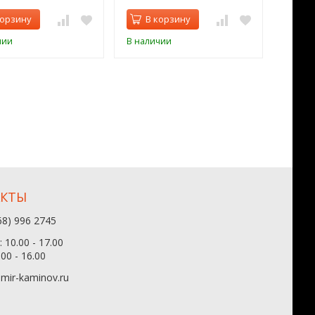
корзину
В корзину
В 
чии
В наличии
В нал
АКТЫ
68) 996 2745
 10.00 - 17.00
.00 - 16.00
mir-kaminov.ru