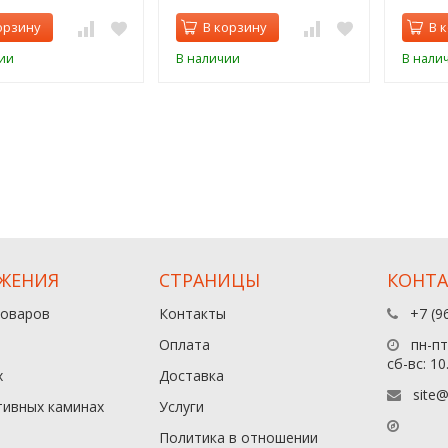
орзину
В корзину
В 
ии
В наличии
В нали
ЖЕНИЯ
СТРАНИЦЫ
КОНТ
товаров
Контакты
+7 (9
Оплата
пн-пт:
сб-вс: 10
х
Доставка
site@
тивных каминах
Услуги
Политика в отношении