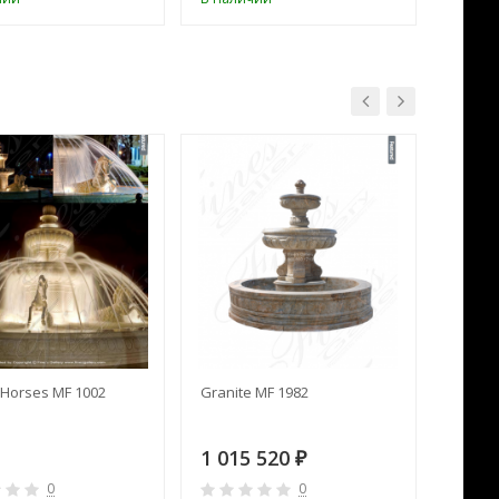
Horses MF 1002
Granite MF 1982
Cream 
1 015 520
391 
₽
0
0