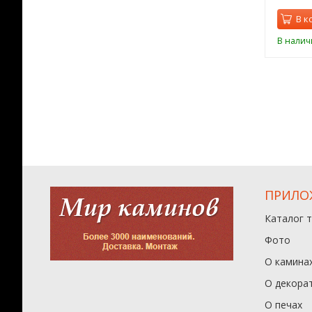
орзину
В корзину
В к
ии
В наличии
В налич
ПРИЛО
Каталог 
Фото
О камина
О декора
О печах