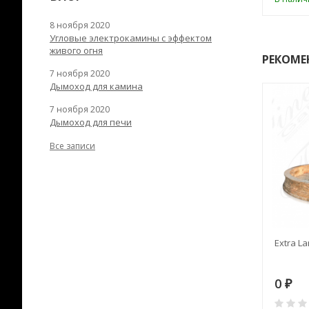
8 ноября 2020
Угловые электрокамины с эффектом
живого огня
РЕКОМЕ
7 ноября 2020
Дымоход для камина
7 ноября 2020
Дымоход для печи
Все записи
RANEK/10
Дымоход TONA с
Extra La
вентиляцией D=200L длина
6 м
28
73 982
0
₽
₽
₽
0
0