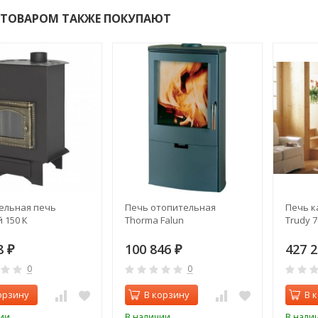
 ТОВАРОМ ТАКЖЕ ПОКУПАЮТ
ельная печь
Печь отопительная
Печь ка
 150 К
Thorma Falun
Trudy 
8
100 846
427 
₽
₽
0
0
орзину
В корзину
В 
ии
В наличии
В нали