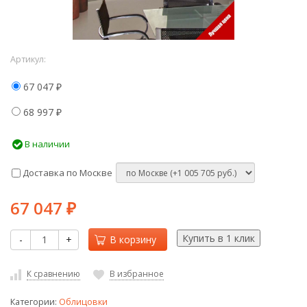
Артикул:
67 047
₽
68 997
₽
В наличии
Доставка по Москве
67 047
₽
-
+
В корзину
К сравнению
В избранное
Категории:
Облицовки