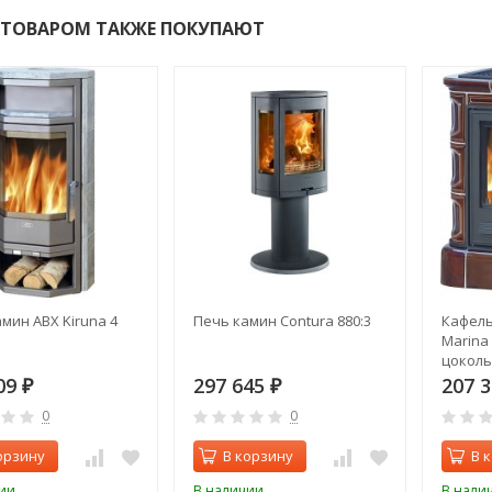
 ТОВАРОМ ТАКЖЕ ПОКУПАЮТ
мин ABX Kiruna 4
Печь камин Contura 880:3
Кафель
Marina
цоколь,
тепло
09
297 645
207 
₽
₽
0
0
орзину
В корзину
В 
ии
В наличии
В нали