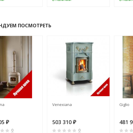
НДУЕМ ПОСМОТРЕТЬ
ana
Venexiana
Giglio
05
503 310
481 
₽
₽
0
0