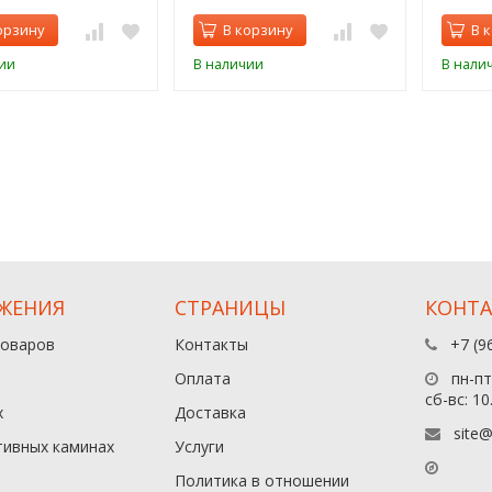
орзину
В корзину
В 
ии
В наличии
В нали
ЖЕНИЯ
СТРАНИЦЫ
КОНТ
товаров
Контакты
+7 (9
Оплата
пн-пт:
сб-вс: 10
х
Доставка
site@
тивных каминах
Услуги
Политика в отношении