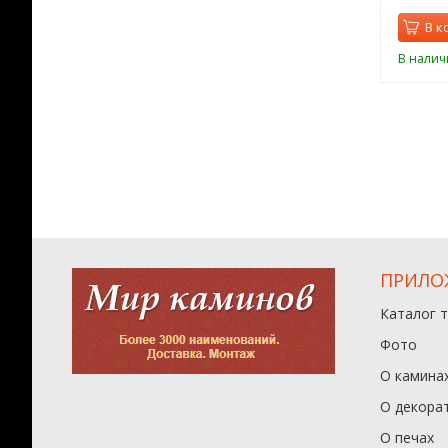
орзину
В корзину
В к
ии
В наличии
В налич
ПРИЛО
Каталог 
Фото
О камина
О декора
О печах