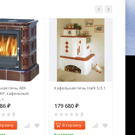
ная печь ABX
Кафельная печь Hark 5/3.1
Печь к
 KP, кафельный
серая 
 с
обменником
386
179 680
114 
₽
₽
0
0
корзину
В корзину
В 
чии
В наличии
В нал