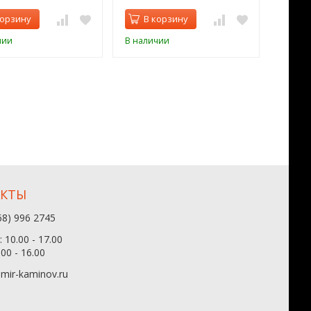
корзину
В корзину
В 
чии
В наличии
В нал
АКТЫ
68) 996 2745
 10.00 - 17.00
.00 - 16.00
mir-kaminov.ru