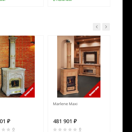
Marlene Maxi
Sissy L
901
481 901
481 
₽
₽
0
0