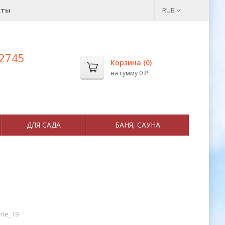
кты
RUB
 2745
Корзина (
0
)
на сумму
0
₽
ДЛЯ САДА
БАНЯ, САУНА
nte_19