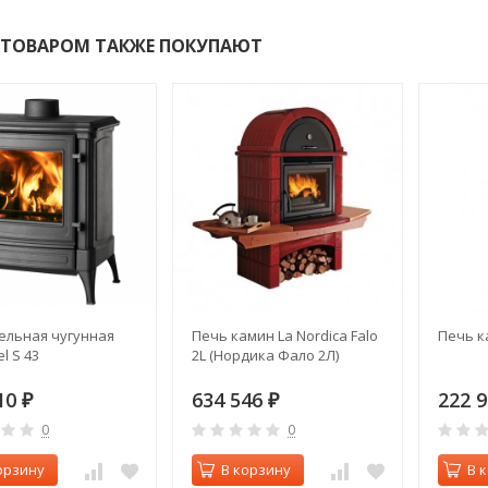
 ТОВАРОМ ТАКЖЕ ПОКУПАЮТ
ельная чугунная
Печь камин La Nordica Falo
Печь к
l S 43
2L (Нордика Фало 2Л)
10
634 546
222 
₽
₽
0
0
орзину
В корзину
В 