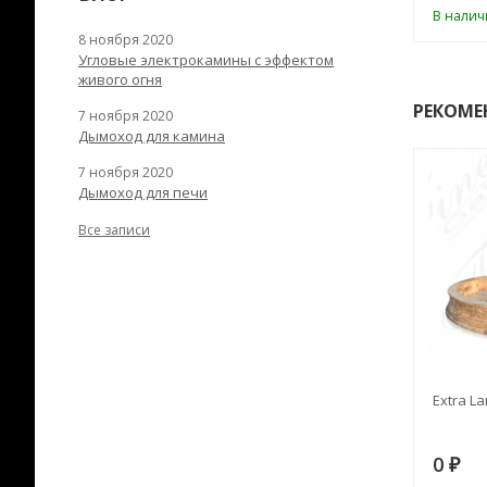
ии
В наличии
В налич
8 ноября 2020
Угловые электрокамины с эффектом
живого огня
РЕКОМЕ
7 ноября 2020
Дымоход для камина
7 ноября 2020
Дымоход для печи
Все записи
RANEK/10
Дымоход TONA с
Extra La
вентиляцией D=200L длина
6 м
28
73 982
0
₽
₽
₽