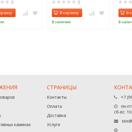
0
0
орзину
В корзину
В 
ии
В наличии
В нали
ЖЕНИЯ
СТРАНИЦЫ
КОНТ
товаров
Контакты
+7 (9
Оплата
пн-пт:
сб-вс: 10
х
Доставка
site@
тивных каминах
Услуги