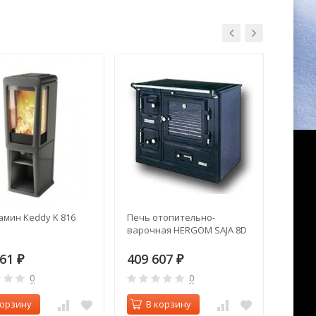
амин Keddy K 816
Печь отопительно-
Печь к
варочная HERGOM SAJA 8D
Phoen
961
409 607
255 
₽
₽
0
0
корзину
В корзину
В 