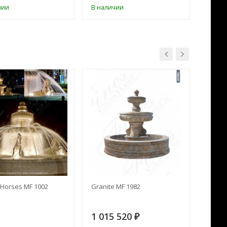
чии
В наличии
В нал
Horses MF 1002
Granite MF 1982
Cream 
1 015 520
391 
₽