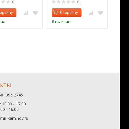
0
0
корзину
В корзину
В 
чии
В наличии
В нал
АКТЫ
68) 996 2745
 10.00 - 17.00
.00 - 16.00
mir-kaminov.ru