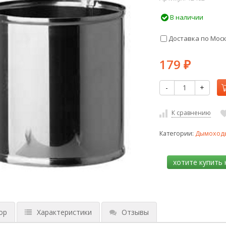
В наличии
Доставка по Мос
179
₽
-
+
К сравнению
Категории:
Дымоходы
ор
Характеристики
Отзывы