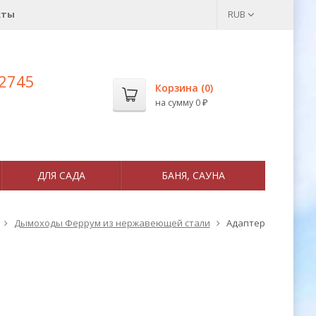
кты
RUB
 2745
Корзина (
0
)
на сумму
0
₽
ДЛЯ САДА
БАНЯ, САУНА
Дымоходы Феррум из нержавеющей стали
Адаптер