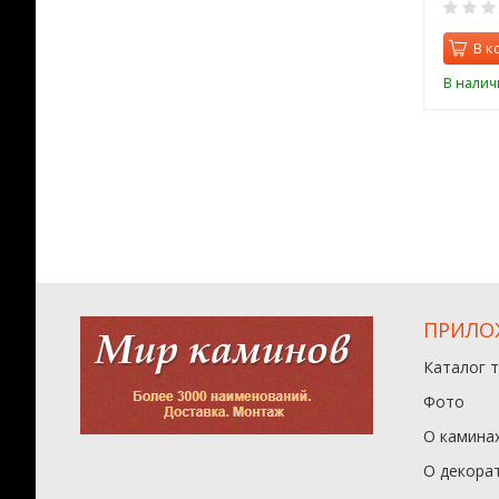
0
0
орзину
В корзину
В к
ии
В наличии
В налич
ПРИЛО
Каталог 
Фото
О камина
О декора