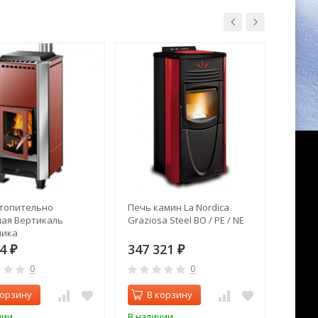
топительно
Печь камин La Nordica
Печь 
ая Вертикаль
Graziosa Steel BO / PE / NE
Pallas
лика
34
347 321
383 
₽
₽
0
0
корзину
В корзину
В 
чии
В наличии
В нал