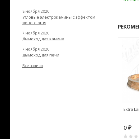
8 ноября 2020
Угловые электрокамины с эффектом
живого огня
РЕКОМЕ
7 ноября 2020
Дымоход для камина
7 ноября 2020
Дымоход для печи
Все записи
RANEK/10
Дымоход TONA с
Extra La
вентиляцией D=200L длина
6 м
28
73 982
0
₽
₽
₽
0
0