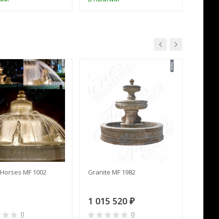
Horses MF 1002
Granite MF 1982
Cream 
1 015 520
391 
₽
0
0