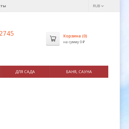
кты
RUB
 2745
Корзина (
0
)
на сумму
0
₽
ДЛЯ САДА
БАНЯ, САУНА