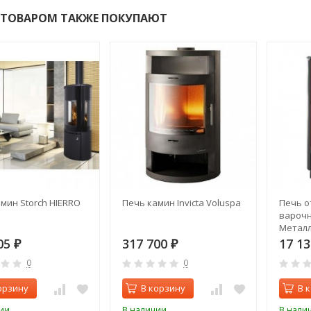
 ТОВАРОМ ТАКЖЕ ПОКУПАЮТ
мин Storch HIERRO
Печь камин Invicta Voluspa
Печь о
варочн
Метал
05
317 700
17 1
₽
₽
0
0
орзину
В корзину
В 
ии
В наличии
В нали