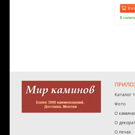
орзину
В корзину
В к
ии
В наличии
В налич
ПРИЛО
Каталог 
Фото
О камина
О декора
О печах