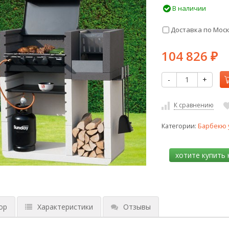
В наличии
Доставка по Мос
104 826
₽
-
+
К сравнению
Категории:
Барбекю 
ор
Характеристики
Отзывы