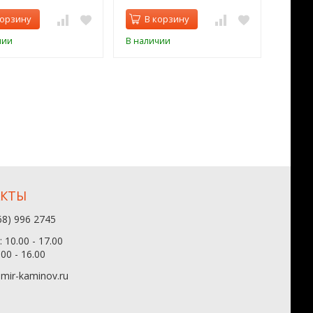
корзину
В корзину
В 
чии
В наличии
В нал
АКТЫ
68) 996 2745
 10.00 - 17.00
.00 - 16.00
mir-kaminov.ru