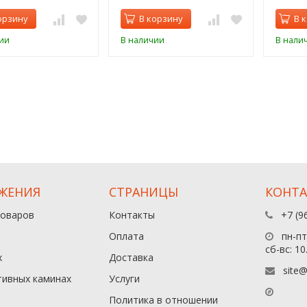
орзину
В корзину
В 
ии
В наличии
В нали
ЖЕНИЯ
СТРАНИЦЫ
КОНТ
товаров
Контакты
+7 (9
Оплата
пн-пт:
сб-вс: 10
х
Доставка
site@
тивных каминах
Услуги
Политика в отношении