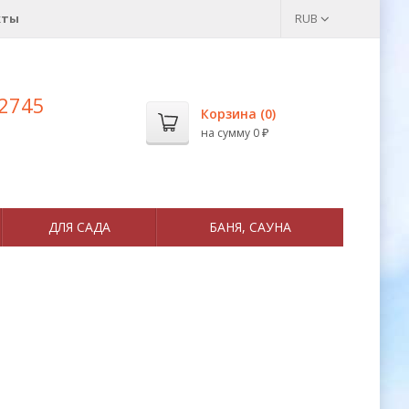
кты
RUB
 2745
Корзина (
0
)
на сумму
0
₽
ДЛЯ САДА
БАНЯ, САУНА