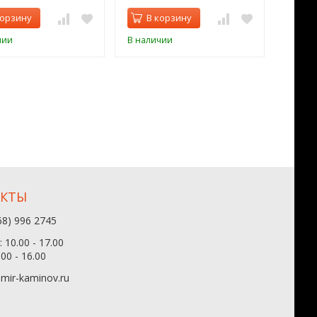
корзину
В корзину
В 
чии
В наличии
В нал
АКТЫ
68) 996 2745
 10.00 - 17.00
.00 - 16.00
mir-kaminov.ru