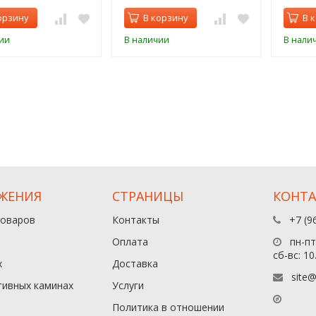
орзину
В корзину
В 
ии
В наличии
В нали
ЖЕНИЯ
СТРАНИЦЫ
КОНТ
товаров
Контакты
+7 (9
Оплата
пн-пт:
сб-вс: 10
х
Доставка
site@
тивных каминах
Услуги
Политика в отношении