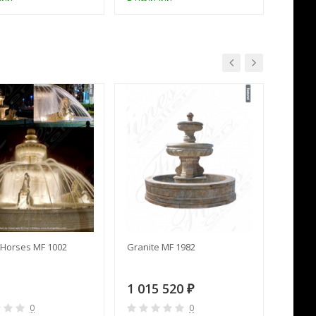
Horses MF 1002
Granite MF 1982
Cream 
1 015 520
391 
₽
0
0