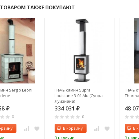
 ТОВАРОМ ТАКЖЕ ПОКУПАЮТ
мин Sergio Leoni
Печь камин Supra
Печь о
rlene
Louisiane 3-01 Alu (Супра
Thorma 
Луизиана)
58
334 031
48 0
₽
₽
0
0
орзину
В корзину
В 
ии
В наличии
В нали