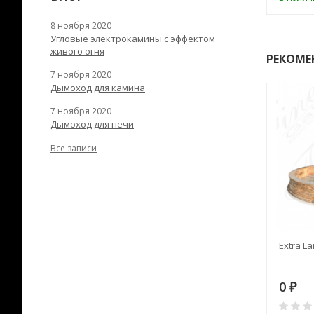
8 ноября 2020
Угловые электрокамины с эффектом
живого огня
РЕКОМЕ
7 ноября 2020
Дымоход для камина
7 ноября 2020
Дымоход для печи
Все записи
RANEK/10
Дымоход TONA с
Extra La
вентиляцией D=200L длина
6 м
28
73 982
0
₽
₽
₽
0
0