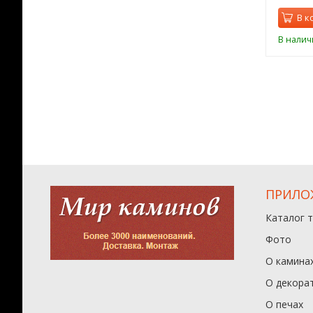
орзину
В корзину
В к
ии
В наличии
В налич
ПРИЛО
Каталог 
Фото
О камина
О декора
О печах