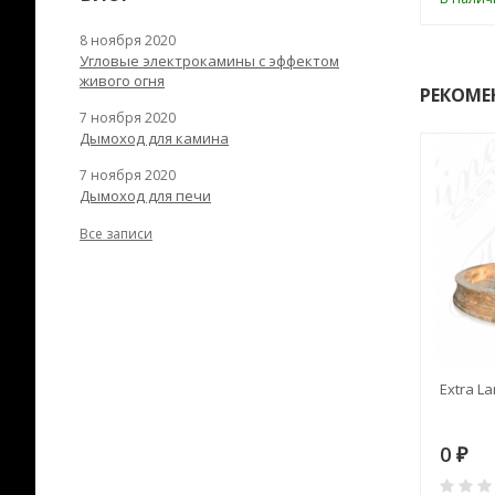
8 ноября 2020
Угловые электрокамины с эффектом
живого огня
РЕКОМЕ
7 ноября 2020
Дымоход для камина
7 ноября 2020
Дымоход для печи
Все записи
RANEK/10
Дымоход TONA с
Extra La
вентиляцией D=200L длина
6 м
28
73 982
0
₽
₽
₽
0
0