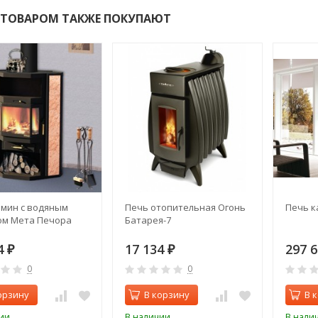
 ТОВАРОМ ТАКЖЕ ПОКУПАЮТ
амин с водяным
Печь отопительная Огонь
Печь ка
ом Мета Печора
Батарея-7
4
17 134
297 
₽
₽
0
0
орзину
В корзину
В 
ии
В наличии
В нали