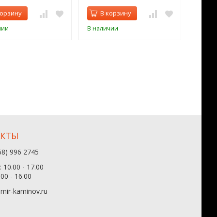
корзину
В корзину
В 
чии
В наличии
В нал
АКТЫ
68) 996 2745
 10.00 - 17.00
.00 - 16.00
mir-kaminov.ru