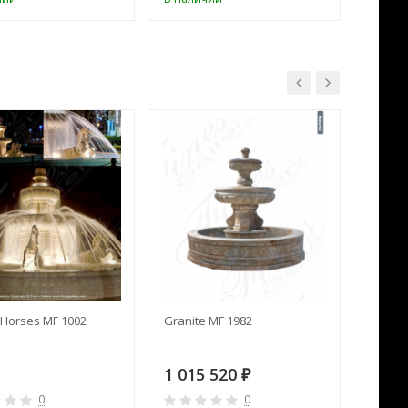
Horses MF 1002
Granite MF 1982
Cream 
1 015 520
391 
₽
0
0