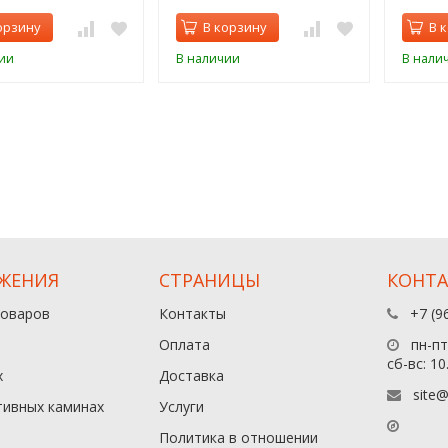
орзину
В корзину
В 
ии
В наличии
В нали
ЖЕНИЯ
СТРАНИЦЫ
КОНТ
товаров
Контакты
+7 (9
Оплата
пн-пт:
сб-вс: 10
х
Доставка
site@
тивных каминах
Услуги
Политика в отношении