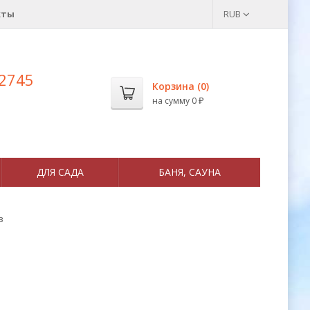
кты
RUB
 2745
Корзина (
0
)
на сумму
0
₽
ДЛЯ САДА
БАНЯ, САУНА
в