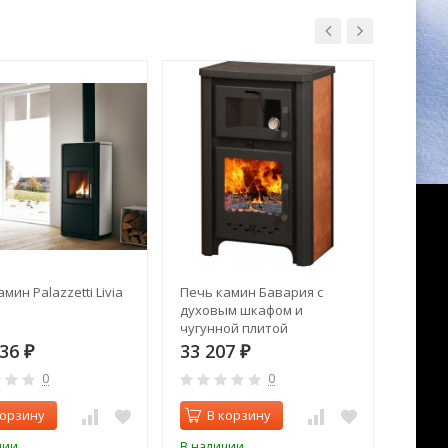
мин Palazzetti Livia
Печь камин Бавария с
Печь к
духовым шкафом и
Maxi M
чугунной плитой
636
33 207
519 
₽
₽
0
0
корзину
В корзину
В 
чии
В наличии
В нал