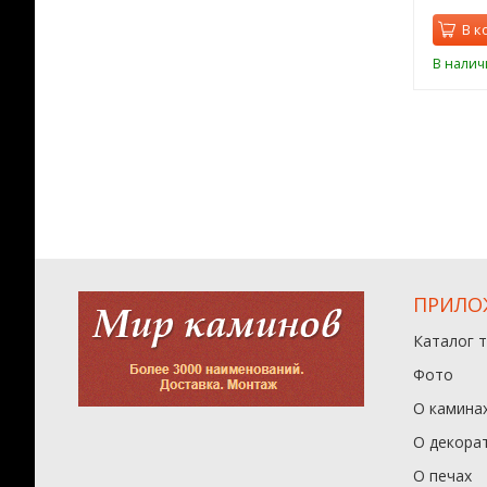
орзину
В корзину
В к
ии
В наличии
В налич
ПРИЛО
Каталог 
Фото
О камина
О декора
О печах