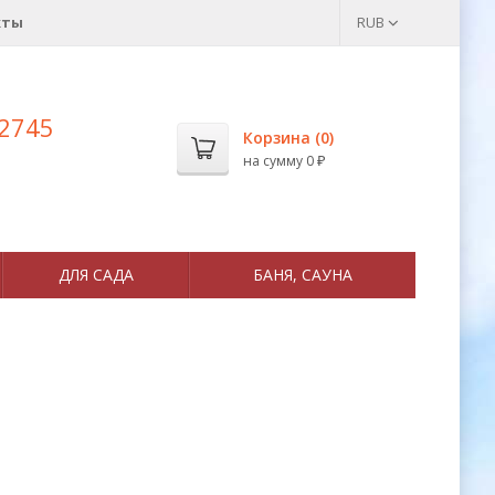
кты
RUB
 2745
Корзина (
0
)
на сумму
0
₽
ДЛЯ САДА
БАНЯ, САУНА