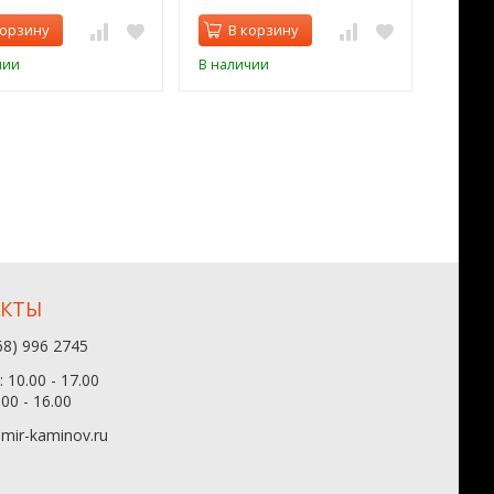
корзину
В корзину
В 
чии
В наличии
В нал
АКТЫ
68) 996 2745
 10.00 - 17.00
.00 - 16.00
mir-kaminov.ru