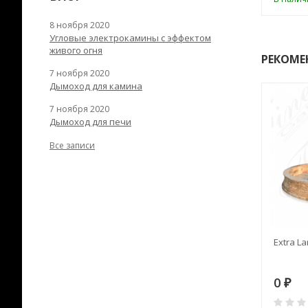
8 ноября 2020
Угловые электрокамины с эффектом
живого огня
РЕКОМЕ
7 ноября 2020
Дымоход для камина
7 ноября 2020
Дымоход для печи
Все записи
RANEK/10
Дымоход TONA с
Extra La
вентиляцией D=200L длина
6 м
28
73 982
0
₽
₽
₽
0
0