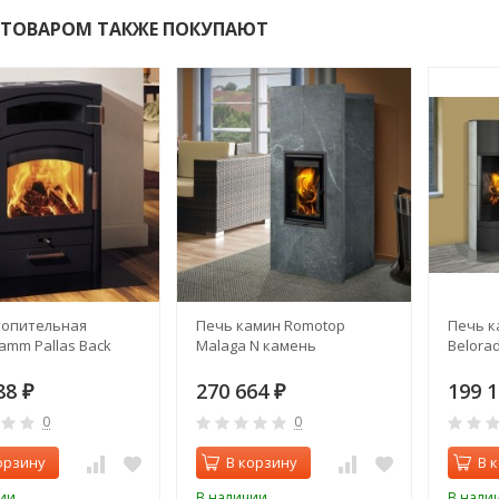
 ТОВАРОМ ТАКЖЕ ПОКУПАЮТ
топительная
Печь камин Romotop
Печь к
lamm Pallas Back
Malaga N камень
Belora
88
270 664
199 
₽
₽
0
0
орзину
В корзину
В 
ии
В наличии
В нали