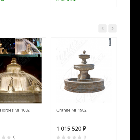
Horses MF 1002
Granite MF 1982
Cream 
1 015 520
391 
₽
0
0