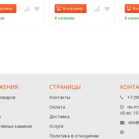
орзину
В корзину
В 
ии
В наличии
В нали
ЖЕНИЯ
СТРАНИЦЫ
КОНТ
товаров
Контакты
+7 (9
Оплата
пн-пт:
сб-вс: 10
х
Доставка
site@
тивных каминах
Услуги
Политика в отношении