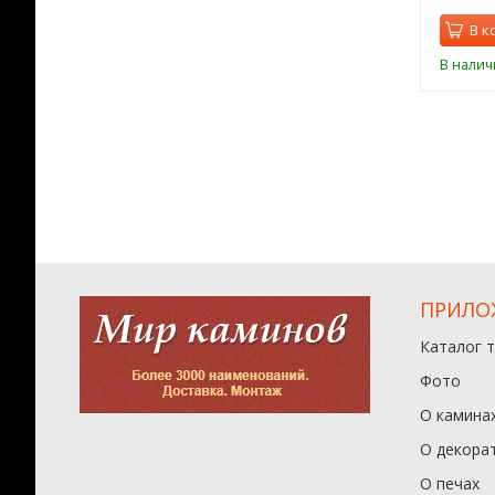
орзину
В корзину
В к
ии
В наличии
В налич
ПРИЛО
Каталог 
Фото
О камина
О декора
О печах