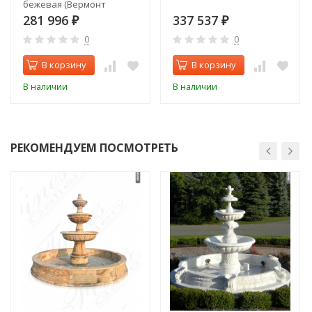
бежевая (Вермонт
Кастингс Ресолуте
281 996
337 537
₽
₽
Акклаим)
0
0
В корзину
В корзину
В наличии
В наличии
РЕКОМЕНДУЕМ ПОСМОТРЕТЬ