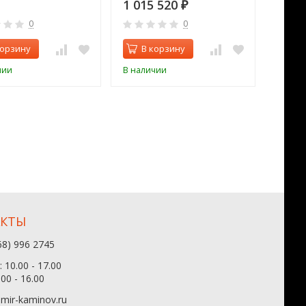
1 015 520
391 
₽
0
0
корзину
В корзину
В 
чии
В наличии
В нал
АКТЫ
68) 996 2745
 10.00 - 17.00
.00 - 16.00
mir-kaminov.ru