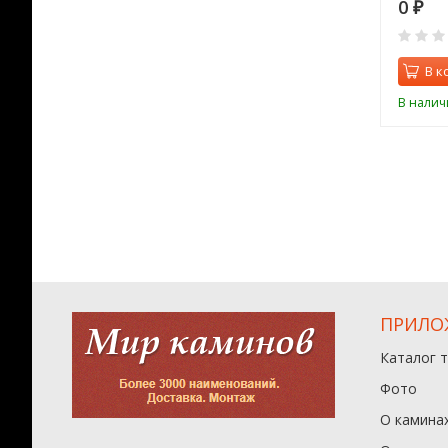
28
73 982
0
₽
₽
₽
0
0
орзину
В корзину
В к
ии
В наличии
В налич
ПРИЛО
Каталог 
Фото
О камина