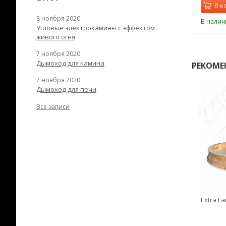
орзину
В корзину
В к
8 ноября 2020
ии
В наличии
В налич
Угловые электрокамины с эффектом
живого огня
7 ноября 2020
Дымоход для камина
РЕКОМЕ
7 ноября 2020
Дымоход для печи
Все записи
RANEK/10
Дымоход TONA с
Extra La
вентиляцией D=200L длина
6 м