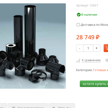
Артикул:
13937
В наличии
Доставка по Мос
28 749
₽
-
+
К сравнению
Категории:
Готовые 