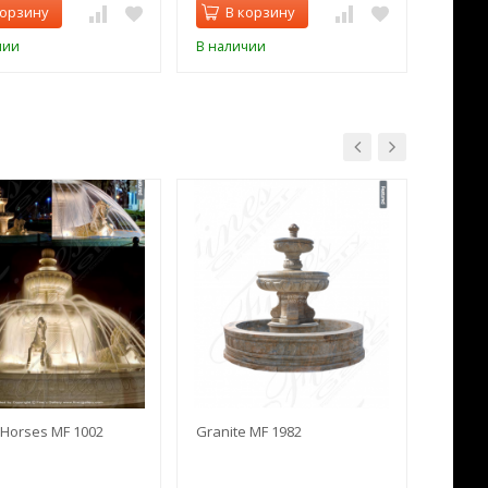
корзину
В корзину
В 
чии
В наличии
В нал
Horses MF 1002
Granite MF 1982
Cream 