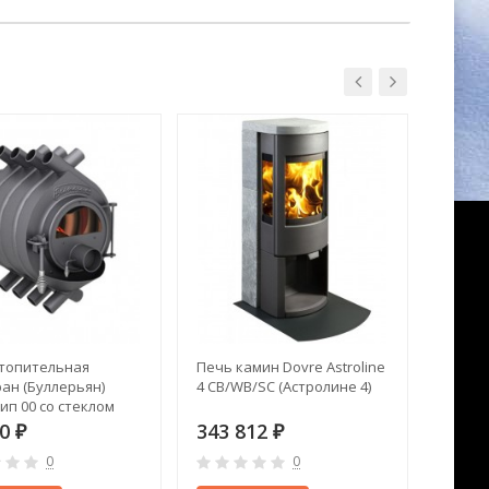
топительная
Печь камин Dovre Astroline
Печь 
ан (Буллерьян)
4 CB/WB/SC (Астролине 4)
01 G
ип 00 со стеклом
00
343 812
174 
₽
₽
0
0