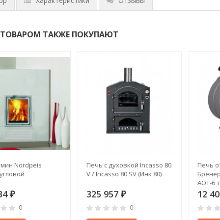
ор
Характеристики
Отзывы
 ТОВАРОМ ТАКЖЕ ПОКУПАЮТ
мин Nordpeis
Печь с духовкой Incasso 80
Печь о
угловой
V / Incasso 80 SV (Инк 80)
Бренер
АОТ-6 т
34
325 957
12 4
₽
₽
0
0