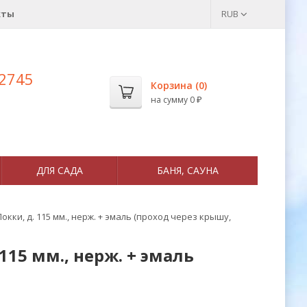
кты
RUB
 2745
Корзина (
0
)
на сумму
0
₽
ДЛЯ САДА
БАНЯ, САУНА
ки, д. 115 мм., нерж. + эмаль (проход через крышу,
15 мм., нерж. + эмаль