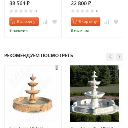
дверцей и стеклом
38 564
22 800
₽
₽
0
0
В корзину
В корзину
В наличии
В наличии
РЕКОМЕНДУЕМ ПОСМОТРЕТЬ