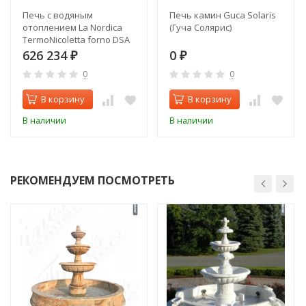
Печь с водяным
Печь камин Guca Solaris
отоплением La Nordica
(Гуча Солярис)
TermoNicoletta forno DSA
626 234
0
₽
₽
0
0
В корзину
В корзину
В наличии
В наличии
РЕКОМЕНДУЕМ ПОСМОТРЕТЬ