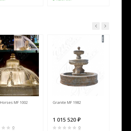
Horses MF 1002
Granite MF 1982
Cream 
1 015 520
391 
₽
0
0