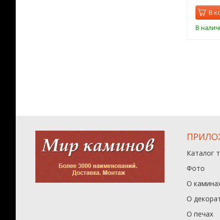
орзину
В корзину
В к
ии
В наличии
В налич
ПРИЛО
Каталог 
Фото
О камина
О декора
О печах