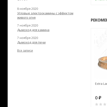
8 ноября 2020
Угловые электрокамины с эффектом
живого огня
РЕКОМЕ
7 ноября 2020
Дымоход для камина
7 ноября 2020
Дымоход для печи
Все записи
RANEK/10
Дымоход TONA с
Extra La
вентиляцией D=200L длина
6 м
28
73 982
0
₽
₽
₽
0
0