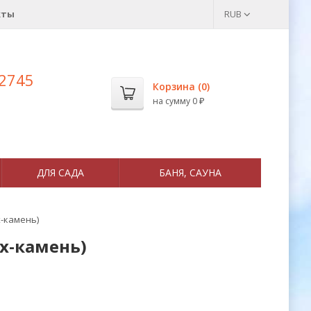
кты
RUB
 2745
Корзина (
0
)
на сумму
0
₽
ДЛЯ САДА
БАНЯ, САУНА
-камень)
х-камень)