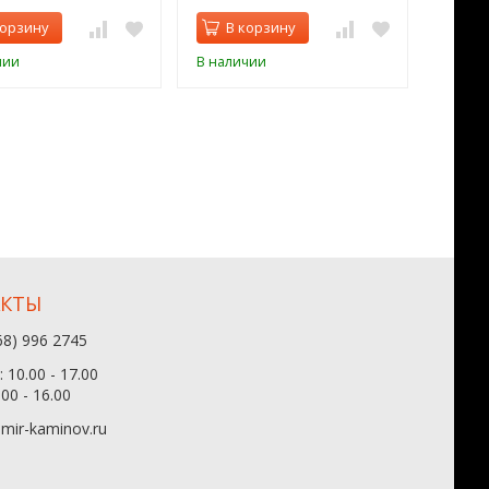
корзину
В корзину
В 
чии
В наличии
В нал
АКТЫ
68) 996 2745
 10.00 - 17.00
.00 - 16.00
mir-kaminov.ru