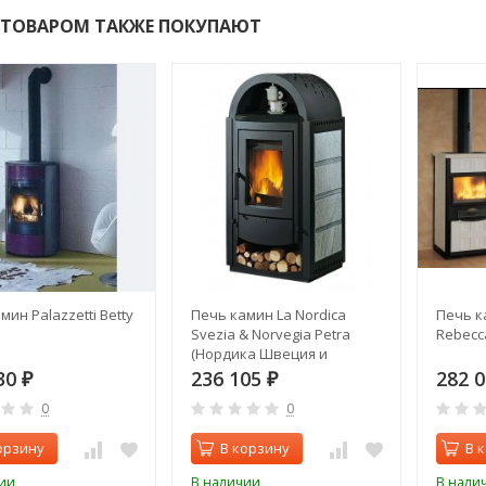
 ТОВАРОМ ТАКЖЕ ПОКУПАЮТ
мин Palazzetti Betty
Печь камин La Nordica
Печь ка
Svezia & Norvegia Petra
Rebecc
(Нордика Швеция и
Норвегия)
30
236 105
282 
₽
₽
0
0
орзину
В корзину
В 
ии
В наличии
В нали