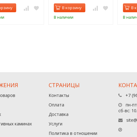
орзину
В корзину
В 
ии
В наличии
В нали
ЖЕНИЯ
СТРАНИЦЫ
КОНТ
товаров
Контакты
+7 (9
Оплата
пн-пт:
сб-вс: 10
х
Доставка
site@
тивных каминах
Услуги
Политика в отношении