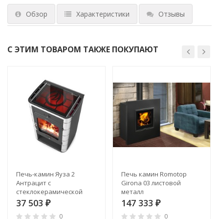
Обзор
Характеристики
Отзывы
С ЭТИМ ТОВАРОМ ТАКЖЕ ПОКУПАЮТ
Печь-камин Яуза 2
Печь камин Romotop
Антрацит с
Girona 03 листовой
стеклокерамической
металл
плитой
37 503
147 333
₽
₽
0
0