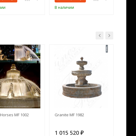
чии
В наличии
В нал
Horses MF 1002
Granite MF 1982
Cream 
1 015 520
391 
₽