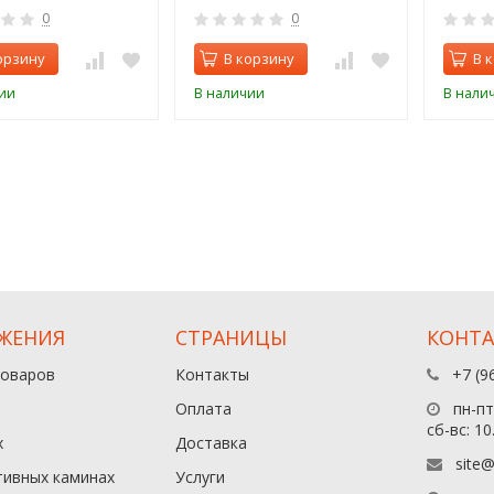
0
0
орзину
В корзину
В 
ии
В наличии
В нали
ЖЕНИЯ
СТРАНИЦЫ
КОНТ
товаров
Контакты
+7 (9
Оплата
пн-пт:
сб-вс: 10
х
Доставка
site@
тивных каминах
Услуги