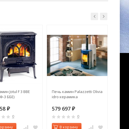
мин Jotul F 3 BBE
Печь камин Palazzetti Olivia
Печь к
Ф-3 ББЕ)
idro керамика
(Милан
658
579 697
382 
₽
₽
0
0
корзину
В корзину
В 