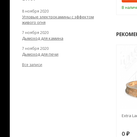
ии
В наличии
В налич
8 ноября 2020
Угловые электрокамины с эффектом
живого огня
7 ноября 2020
РЕКОМЕ
Дымоход для камина
7 ноября 2020
Дымоход для печи
Все записи
RANEK/10
Дымоход TONA с
Extra La
вентиляцией D=200L длина
6 м
28
73 982
0
₽
₽
₽