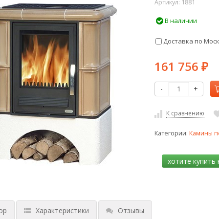
Артикул:
1881
В наличии
Доставка по Мос
161 756
₽
-
+
К сравнению
Категории:
Камины п
ор
Характеристики
Отзывы