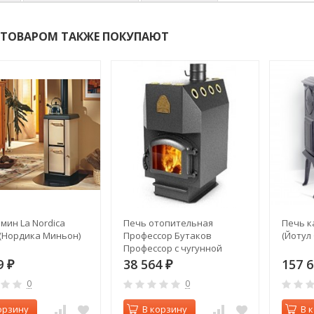
 ТОВАРОМ ТАКЖЕ ПОКУПАЮТ
мин La Nordica
Печь отопительная
Печь ка
(Нордика Миньон)
Профессор Бутаков
(Йотул 
Профессор с чугунной
дверцей и стеклом
9
38 564
157 
₽
₽
0
0
орзину
В корзину
В 