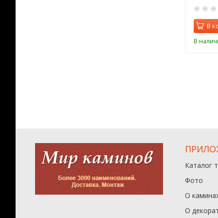
0
0
орзину
В корзину
В к
ии
В наличии
В налич
ПРИЛО
Каталог 
Фото
О камина
О декора