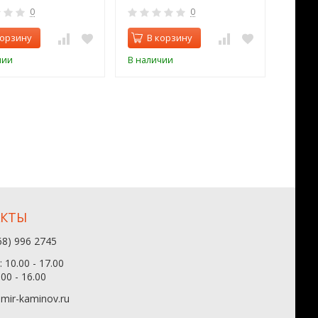
0
0
корзину
В корзину
В 
чии
В наличии
В нал
АКТЫ
68) 996 2745
 10.00 - 17.00
.00 - 16.00
mir-kaminov.ru