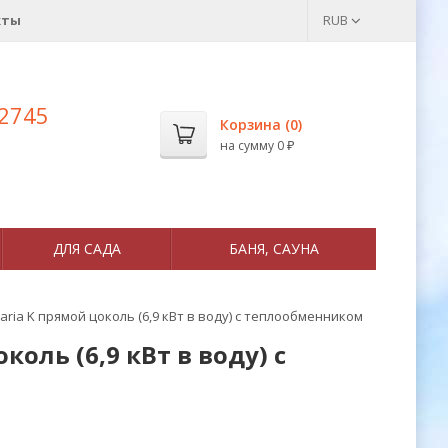
кты
RUB
 2745
Корзина (
0
)
на сумму
0
₽
ДЛЯ САДА
БАНЯ, САУНА
ria K прямой цоколь (6,9 кВт в воду) с теплообменником
оль (6,9 кВт в воду) с