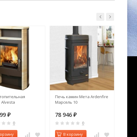
топительная
Печь камин Мета Ardenfire
Печь 
 Alvesta
Марсель 10
отопл
Акватэ
299
78 946
32 5
₽
₽
0
0
корзину
В корзину
В 