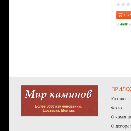
0
0
орзину
В корзину
В к
ии
В наличии
В налич
ПРИЛО
Каталог 
Фото
О камина
О декора