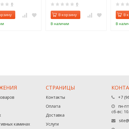
0
0
орзину
В корзину
В 
ии
В наличии
В нали
ЖЕНИЯ
СТРАНИЦЫ
КОНТ
товаров
Контакты
+7 (9
Оплата
пн-пт:
сб-вс: 10
х
Доставка
site@
тивных каминах
Услуги