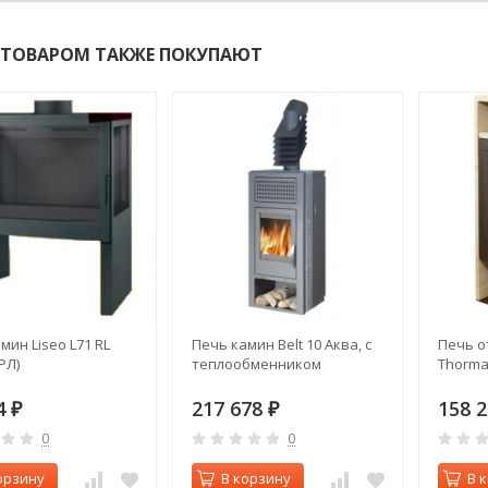
 ТОВАРОМ ТАКЖЕ ПОКУПАЮТ
мин Liseo L71 RL
Печь камин Belt 10 Аква, с
Печь о
РЛ)
теплообменником
Thorma
4
217 678
158 
₽
₽
0
0
орзину
В корзину
В 