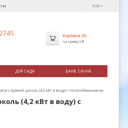
кты
RUB
 2745
Корзина (
0
)
на сумму
0
₽
ДЛЯ САДА
БАНЯ, САУНА
ria L прямой цоколь (4,2 кВт в воду) с теплообменником
оль (4,2 кВт в воду) с