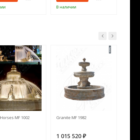
чии
В наличии
В нал
Horses MF 1002
Granite MF 1982
Cream 
1 015 520
391 
₽