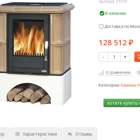
Артикул:
21019
В наличии
Доставка по Мос
128 512
₽
-
+
К сравнению
Категории:
Камины п
ор
Характеристики
Отзывы