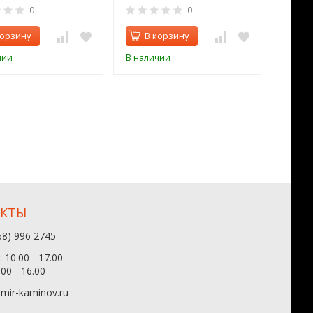
0
0
корзину
В корзину
В 
чии
В наличии
В нал
АКТЫ
68) 996 2745
 10.00 - 17.00
.00 - 16.00
mir-kaminov.ru