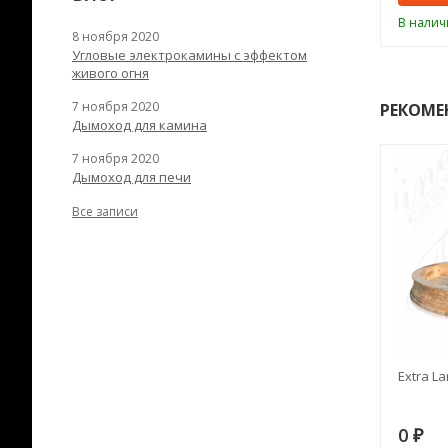
ии
В наличии
В налич
8 ноября 2020
Угловые электрокамины с эффектом
живого огня
7 ноября 2020
РЕКОМЕ
Дымоход для камина
7 ноября 2020
Дымоход для печи
Все записи
RANEK/10
Дымоход TONA с
Extra La
вентиляцией D=200L длина
6 м
28
73 982
0
₽
₽
₽