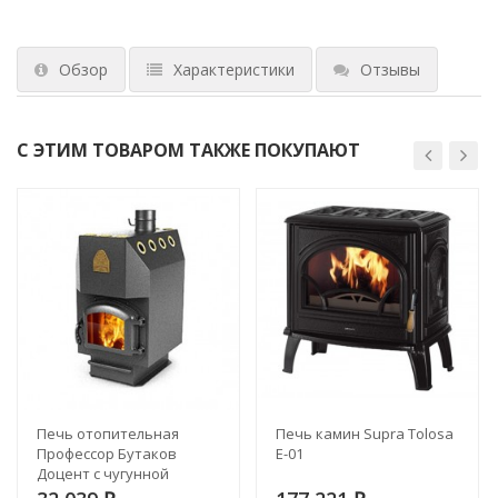
Обзор
Характеристики
Отзывы
С ЭТИМ ТОВАРОМ ТАКЖЕ ПОКУПАЮТ
Печь отопительная
Печь камин Supra Tolosa
Профессор Бутаков
E-01
Доцент с чугунной
дверцей со стеклом